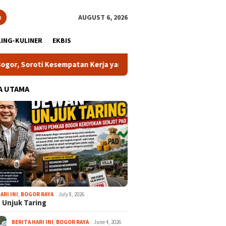
h
AUGUST 6, 2026
ING-KULINER
EKBIS
roti Kesempatan Kerja yang Setara
13 Kelurahan Turunkan
A UTAMA
ARI INI
,
BOGOR RAYA
July 8, 2026
 Unjuk Taring
BERITA HARI INI
,
BOGOR RAYA
June 4, 2026