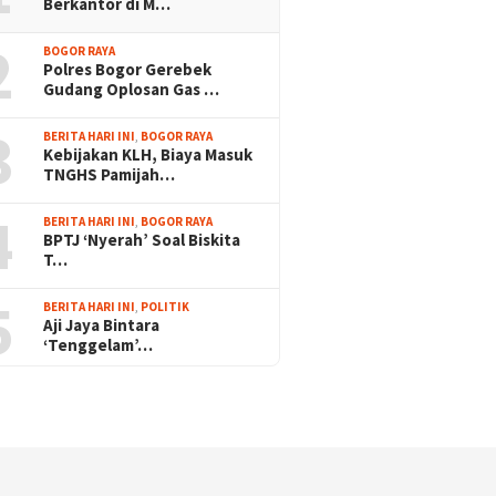
Berkantor di M…
2
BOGOR RAYA
Polres Bogor Gerebek
Gudang Oplosan Gas …
3
BERITA HARI INI
,
BOGOR RAYA
Kebijakan KLH, Biaya Masuk
TNGHS Pamijah…
4
BERITA HARI INI
,
BOGOR RAYA
BPTJ ‘Nyerah’ Soal Biskita
T…
5
BERITA HARI INI
,
POLITIK
Aji Jaya Bintara
‘Tenggelam’…