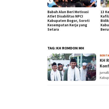
Babah Alun Beri Motivasi
13 K
Atlet Disabilitas NPCI
Kafi
Kabupaten Bogor, Soroti
Bidi
Kesempatan Kerja yang
Kabu
Setara
Beru
TAG:
KH ROMDON MH
BERITA
KH R
Konf
jurnal
Kabup