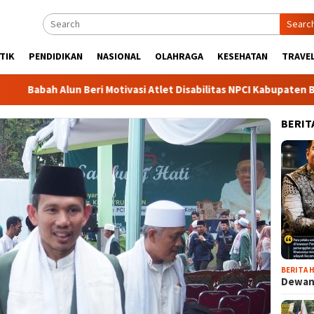
Searc
TIK
PENDIDIKAN
NASIONAL
OLAHRAGA
KESEHATAN
TRAVEL
h Alun Beri Motivasi Atlet Disabilitas NPCI Kabupaten Bogor, So
BERIT
BERITA H
Dewan