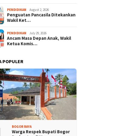
PENDIDIKAN
August 2, 2026
Penguatan Pancasila Ditekankan
ra Merah Putih
Ketua KONI Apresiasi Atlet
Wakil Ket…
sa Terbentang Megah
Panjat Tebing Terlibat
dion Pakansari
Pengibaran Merah Putih
Raksasa
PENDIDIKAN
July 29, 2026
Ancam Masa Depan Anak, Wakil
Ketua Komis…
A POPULER
1
BOGOR RAYA
Warga Respek Bupati Bogor