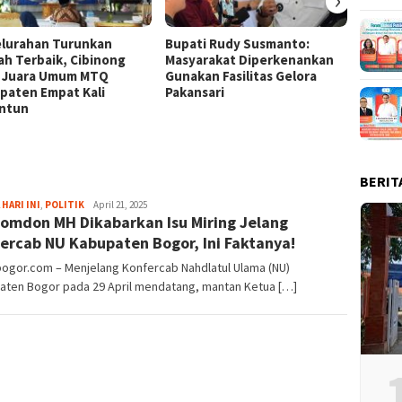
elurahan Turunkan
Bupati Rudy Susmanto:
Bende
lah Terbaik, Cibinong
Masyarakat Diperkenankan
Raksa
k Juara Umum MTQ
Gunakan Fasilitas Gelora
di Sta
paten Empat Kali
Pakansari
ntun
BERIT
Aga
 HARI INI
,
POLITIK
April 21, 2025
omdon MH Dikabarkan Isu Miring Jelang
Alamanda
ercab NU Kabupaten Bogor, Ini Faktanya!
bogor.com – Menjelang Konfercab Nahdlatul Ulama (NU)
aten Bogor pada 29 April mendatang, mantan Ketua […]