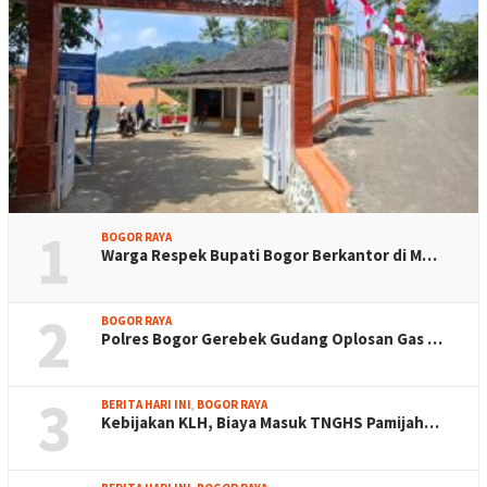
1
BOGOR RAYA
Warga Respek Bupati Bogor Berkantor di M…
2
BOGOR RAYA
Polres Bogor Gerebek Gudang Oplosan Gas …
3
BERITA HARI INI
,
BOGOR RAYA
Kebijakan KLH, Biaya Masuk TNGHS Pamijah…