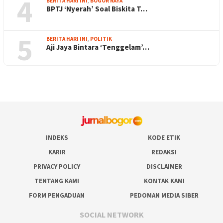
4
BERITA HARI INI
,
BOGOR RAYA
BPTJ ‘Nyerah’ Soal Biskita T…
5
BERITA HARI INI
,
POLITIK
Aji Jaya Bintara ‘Tenggelam’…
INDEKS
KODE ETIK
KARIR
REDAKSI
PRIVACY POLICY
DISCLAIMER
TENTANG KAMI
KONTAK KAMI
FORM PENGADUAN
PEDOMAN MEDIA SIBER
SOCIAL NETWORK