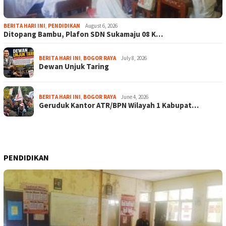
BERITA HARI INI
,
PENDIDIKAN
August 6, 2026
Ditopang Bambu, Plafon SDN Sukamaju 08 K…
BERITA HARI INI
,
BOGOR RAYA
July 8, 2026
Dewan Unjuk Taring
BERITA HARI INI
,
BOGOR RAYA
June 4, 2026
Geruduk Kantor ATR/BPN Wilayah 1 Kabupat…
PENDIDIKAN