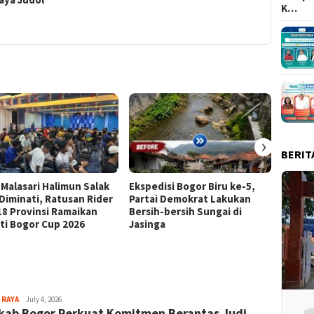
K…
›
BERIT
 Malasari Halimun Salak
Ekspedisi Bogor Biru ke-5,
Eksped
 Diminati, Ratusan Rider
Partai Demokrat Lakukan
Pangr
 18 Provinsi Ramaikan
Bersih-bersih Sungai di
Masyar
ti Bogor Cup 2026
Jasinga
Samp
Aga
 RAYA
July 4, 2026
ab Bogor Perkuat Komitmen Berantas Judi
Alamanda