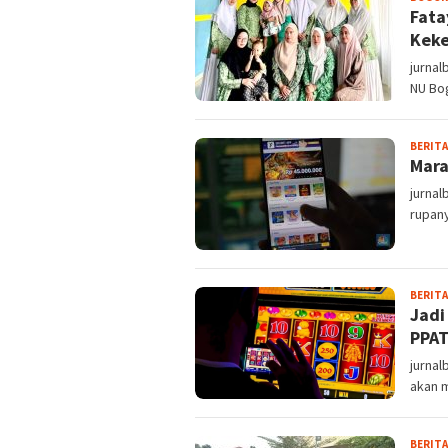
Fata
Keke
jurnal
NU Bo
BERITA
Mara
jurnal
rupany
BERITA
Jadi
PPA
jurnal
akan m
BERITA