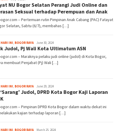
yat NU Bogor Selatan Perangi Judi Online dan
rasan Seksual terhadap Perempuan dan Anak
bogor.com – Pertemuan rutin Pimpinan Anak Cabang (PAC) Fatayat
gor Selatan, Sabtu (6/7), membahas […]
Fredy
 HARI INI
,
BOGOR RAYA
June 30, 2024
k Judol, Pj Wali Kota Ultimatum ASN
Kristianto
bogor.com – Maraknya pelaku judi online (judol) di Kota Bogor,
a membuat Penjabat (Pj) Wali […]
Fredy
 HARI INI
,
BOGOR RAYA
June 29, 2024
 ‘Sarang’ Judol, DPRD Kota Bogor Kaji Laporan
Kristianto
TK
bogor.com – Pimpinan DPRD Kota Bogor dalam waktu dekat ini
elakukan kajian terhadap laporan […]
Fredy
 HARI INI
,
BOGOR RAYA
March 25, 2024