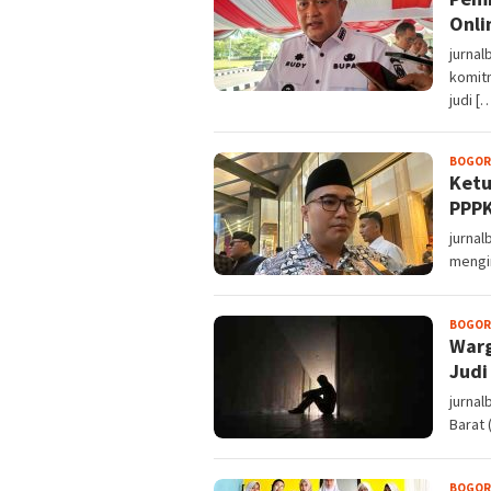
Onli
jurna
komit
judi [
BOGOR
Ketu
PPPK
jurna
mengin
BOGOR
Warg
Judi
jurna
Barat 
BOGOR