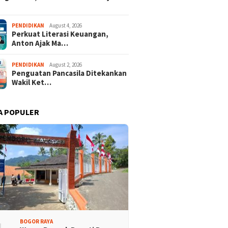
PENDIDIKAN
August 4, 2026
Perkuat Literasi Keuangan,
Anton Ajak Ma…
PENDIDIKAN
August 2, 2026
Penguatan Pancasila Ditekankan
Wakil Ket…
A POPULER
isi Bogor Biru di
Jelang Mukab IX KADIN
adin Bangun Kesadaran
Kabupaten Bogor, PHRI Bulat
akat Sungai Bebas
Dukung Ridwan Rusliadi
ah
BOGOR RAYA