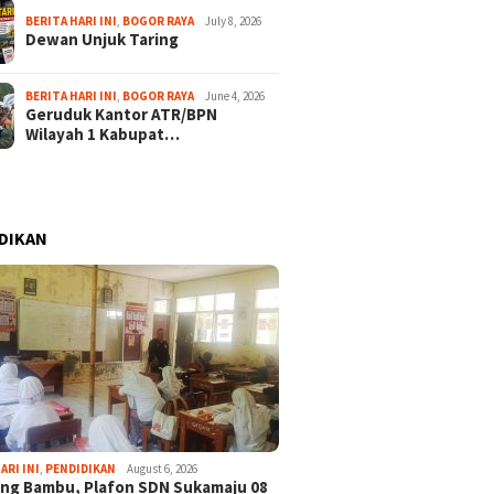
BERITA HARI INI
,
BOGOR RAYA
July 8, 2026
Dewan Unjuk Taring
BERITA HARI INI
,
BOGOR RAYA
June 4, 2026
Geruduk Kantor ATR/BPN
Wilayah 1 Kabupat…
DIKAN
July 4, 2026
bar Ini Ceritakan
Pemkab Bogor Perkuat
annya Tergiur Judi
Komitmen Berantas Judi
ARI INI
,
PENDIDIKAN
August 6, 2026
Online dan Narkoba
ng Bambu, Plafon SDN Sukamaju 08