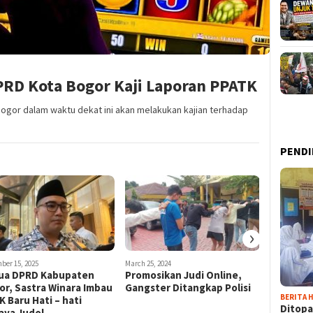
DPRD Kota Bogor Kaji Laporan PPATK
ogor dalam waktu dekat ini akan melakukan kajian terhadap
PENDI
›
ber 15, 2025
March 25, 2024
June 17, 2025
ua DPRD Kabupaten
Promosikan Judi Online,
Warga Bo
or, Sastra Winara Imbau
Gangster Ditangkap Polisi
Penyesal
BERITA H
 Baru Hati – hati
Online
Ditopa
aya Judol