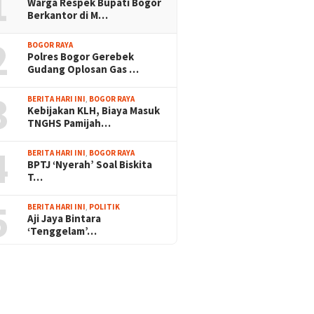
1
Warga Respek Bupati Bogor
Berkantor di M…
2
BOGOR RAYA
Polres Bogor Gerebek
Gudang Oplosan Gas …
3
BERITA HARI INI
,
BOGOR RAYA
Kebijakan KLH, Biaya Masuk
TNGHS Pamijah…
4
BERITA HARI INI
,
BOGOR RAYA
BPTJ ‘Nyerah’ Soal Biskita
T…
5
BERITA HARI INI
,
POLITIK
Aji Jaya Bintara
‘Tenggelam’…