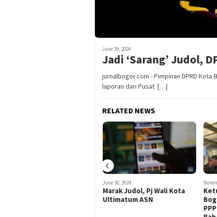
June 29, 2024
Jadi ‘Sarang’ Judol, 
jurnalbogor.com - Pimpinan DPRD Kota B
laporan dari Pusat […]
RELATED NEWS
‹
July 7, 2024
June 30, 2024
Novem
Fatayat NU Bogor Selatan
Marak Judol, Pj Wali Kota
Ket
Perangi Judi Online dan
Ultimatum ASN
Bog
Kekerasan Seksual
PPPK
terhadap Perempuan dan
Bah