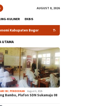
h
AUGUST 8, 2026
ING-KULINER
EKBIS
ten Bogor
Tour Malasari Halimun Salak Kian Diminati, Ratu
A UTAMA
ARI INI
,
PENDIDIKAN
August 6, 2026
ng Bambu, Plafon SDN Sukamaju 08