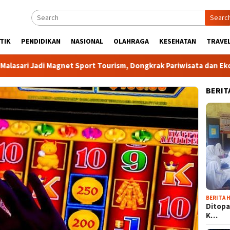
Searc
TIK
PENDIDIKAN
NASIONAL
OLAHRAGA
KESEHATAN
TRAVEL
Magnet Sport Tourism, Dongkrak Pariwisata dan Ekonomi Kabupa
BERIT
BERITA H
Ditopa
K…