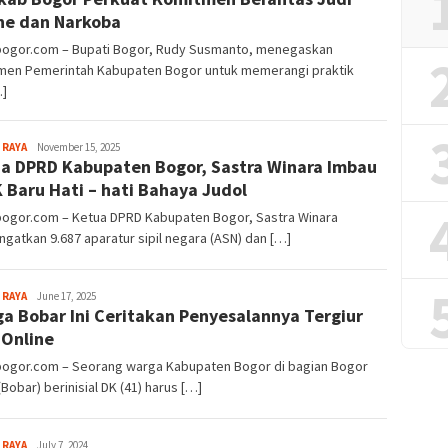
ne dan Narkoba
lbogor.com – Bupati Bogor, Rudy Susmanto, menegaskan
men Pemerintah Kabupaten Bogor untuk memerangi praktik
…]
Aga
 RAYA
November 15, 2025
a DPRD Kabupaten Bogor, Sastra Winara Imbau
Alamanda
 Baru Hati – hati Bahaya Judol
lbogor.com – Ketua DPRD Kabupaten Bogor, Sastra Winara
gatkan 9.687 aparatur sipil negara (ASN) dan […]
Sayyev
 RAYA
June 17, 2025
a Bobar Ini Ceritakan Penyesalannya Tergiur
 Online
lbogor.com – Seorang warga Kabupaten Bogor di bagian Bogor
(Bobar) berinisial DK (41) harus […]
Sayyev
 RAYA
July 7, 2024