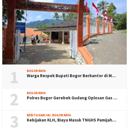
1
BOGOR RAYA
Warga Respek Bupati Bogor Berkantor di M…
2
BOGOR RAYA
Polres Bogor Gerebek Gudang Oplosan Gas …
3
BERITA HARI INI
,
BOGOR RAYA
Kebijakan KLH, Biaya Masuk TNGHS Pamijah…