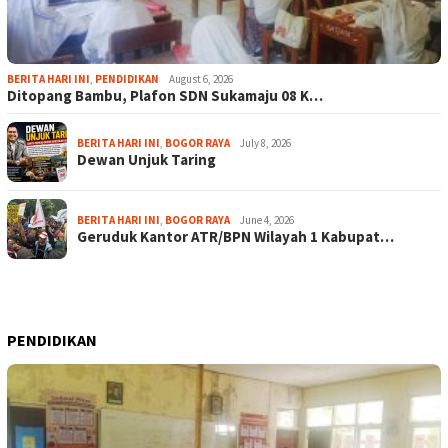
BERITA HARI INI
,
PENDIDIKAN
August 6, 2026
Ditopang Bambu, Plafon SDN Sukamaju 08 K…
BERITA HARI INI
,
BOGOR RAYA
July 8, 2026
Dewan Unjuk Taring
BERITA HARI INI
,
BOGOR RAYA
June 4, 2026
Geruduk Kantor ATR/BPN Wilayah 1 Kabupat…
PENDIDIKAN