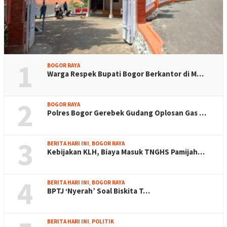
1
BOGOR RAYA
Warga Respek Bupati Bogor Berkantor di M…
2
BOGOR RAYA
Polres Bogor Gerebek Gudang Oplosan Gas …
3
BERITA HARI INI
,
BOGOR RAYA
Kebijakan KLH, Biaya Masuk TNGHS Pamijah…
4
BERITA HARI INI
,
BOGOR RAYA
BPTJ ‘Nyerah’ Soal Biskita T…
BERITA HARI INI
,
POLITIK