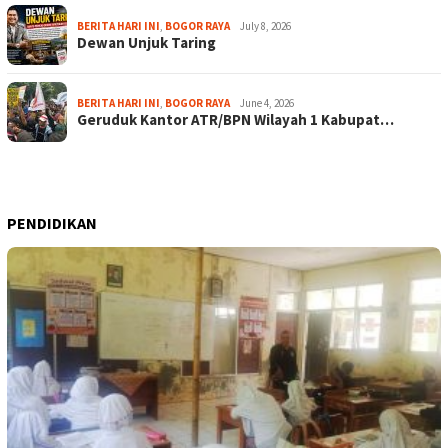
BERITA HARI INI
,
BOGOR RAYA
July 8, 2026
Dewan Unjuk Taring
BERITA HARI INI
,
BOGOR RAYA
June 4, 2026
Geruduk Kantor ATR/BPN Wilayah 1 Kabupat…
PENDIDIKAN