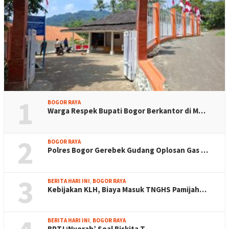
1
BOGOR RAYA
Warga Respek Bupati Bogor Berkantor di M…
2
BOGOR RAYA
Polres Bogor Gerebek Gudang Oplosan Gas …
3
BERITA HARI INI
,
BOGOR RAYA
Kebijakan KLH, Biaya Masuk TNGHS Pamijah…
BERITA HARI INI
,
BOGOR RAYA
BPTJ ‘Nyerah’ Soal Biskita T…