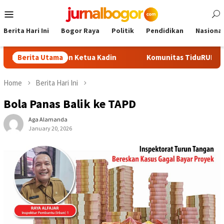
Skip
Mobile
to
Menu
content
Berita Hari Ini
Bogor Raya
Politik
Pendidikan
Nasional
di Calon Ketua Kadin
Berita Utama
Komunitas TiduRUN Jajal Jalur Baru
Home
Berita Hari Ini
Bola Panas Balik ke TAPD
Aga Alamanda
January 20, 2026