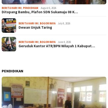
BERITA HARI INI
,
PENDIDIKAN
August 6, 2026
Ditopang Bambu, Plafon SDN Sukamaju 08 K…
BERITA HARI INI
,
BOGOR RAYA
July 8, 2026
Dewan Unjuk Taring
BERITA HARI INI
,
BOGOR RAYA
June 4, 2026
Geruduk Kantor ATR/BPN Wilayah 1 Kabupat…
PENDIDIKAN