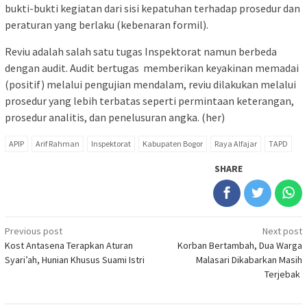
bukti-bukti kegiatan dari sisi kepatuhan terhadap prosedur dan
peraturan yang berlaku (kebenaran formil).
Reviu adalah salah satu tugas Inspektorat namun berbeda
dengan audit. Audit bertugas memberikan keyakinan memadai
(positif) melalui pengujian mendalam, reviu dilakukan melalui
prosedur yang lebih terbatas seperti permintaan keterangan,
prosedur analitis, dan penelusuran angka. (her)
APIP
Arif Rahman
Inspektorat
Kabupaten Bogor
Raya Alfajar
TAPD
SHARE
Post
Previous post
Next post
Kost Antasena Terapkan Aturan
Korban Bertambah, Dua Warga
navigation
Syari’ah, Hunian Khusus Suami Istri
Malasari Dikabarkan Masih
Terjebak