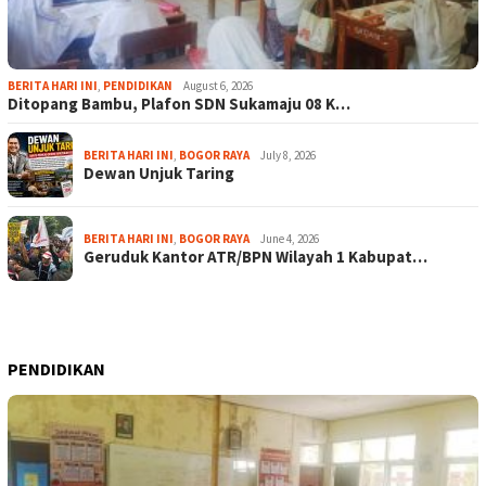
BERITA HARI INI
,
PENDIDIKAN
August 6, 2026
Ditopang Bambu, Plafon SDN Sukamaju 08 K…
BERITA HARI INI
,
BOGOR RAYA
July 8, 2026
Dewan Unjuk Taring
BERITA HARI INI
,
BOGOR RAYA
June 4, 2026
Geruduk Kantor ATR/BPN Wilayah 1 Kabupat…
PENDIDIKAN