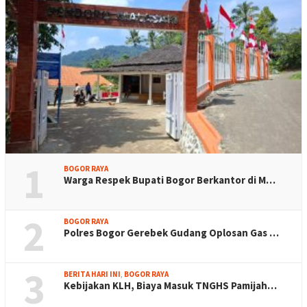
1
BOGOR RAYA
Warga Respek Bupati Bogor Berkantor di M…
2
BOGOR RAYA
Polres Bogor Gerebek Gudang Oplosan Gas …
3
BERITA HARI INI
,
BOGOR RAYA
Kebijakan KLH, Biaya Masuk TNGHS Pamijah…