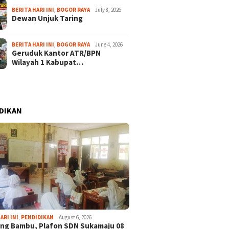
BERITA HARI INI
,
BOGOR RAYA
July 8, 2026
Dewan Unjuk Taring
BERITA HARI INI
,
BOGOR RAYA
June 4, 2026
Geruduk Kantor ATR/BPN
Wilayah 1 Kabupat…
DIKAN
ARI INI
,
PENDIDIKAN
August 6, 2026
ng Bambu, Plafon SDN Sukamaju 08