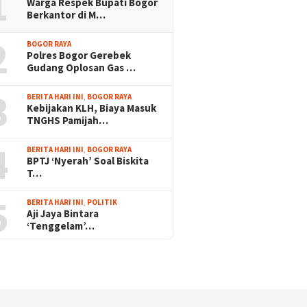
1
Warga Respek Bupati Bogor
Berkantor di M…
2
BOGOR RAYA
Polres Bogor Gerebek
Gudang Oplosan Gas …
3
BERITA HARI INI
,
BOGOR RAYA
Kebijakan KLH, Biaya Masuk
TNGHS Pamijah…
4
BERITA HARI INI
,
BOGOR RAYA
BPTJ ‘Nyerah’ Soal Biskita
T…
5
BERITA HARI INI
,
POLITIK
Aji Jaya Bintara
‘Tenggelam’…