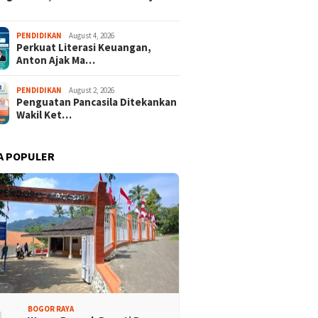
PENDIDIKAN
August 4, 2026
Perkuat Literasi Keuangan,
Anton Ajak Ma…
PENDIDIKAN
August 2, 2026
Penguatan Pancasila Ditekankan
Wakil Ket…
A POPULER
isi Bogor Biru di
Jelang Mukab IX KADIN
adin Bangun Kesadaran
Kabupaten Bogor, PHRI Bulat
akat Sungai Bebas
Dukung Ridwan Rusliadi
ah
BOGOR RAYA