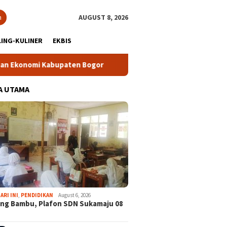
h
AUGUST 8, 2026
ING-KULINER
EKBIS
 Kabupaten Bogor
Tour Malasari Halimun Salak Kian Dimina
A UTAMA
ARI INI
,
PENDIDIKAN
August 6, 2026
ng Bambu, Plafon SDN Sukamaju 08