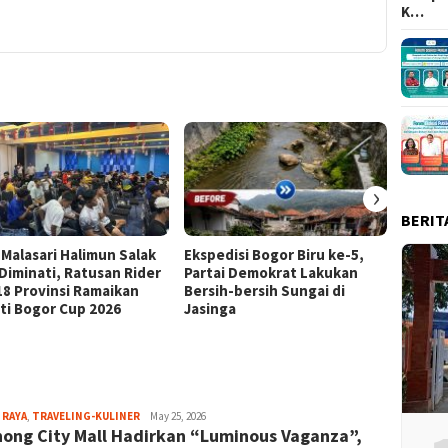
K…
›
BERIT
 Malasari Halimun Salak
Ekspedisi Bogor Biru ke-5,
Eksped
 Diminati, Ratusan Rider
Partai Demokrat Lakukan
Pangr
 18 Provinsi Ramaikan
Bersih-bersih Sungai di
Masyar
ti Bogor Cup 2026
Jasinga
Samp
Aga
 RAYA
,
TRAVELING-KULINER
May 25, 2026
nong City Mall Hadirkan “Luminous Vaganza”,
Alamanda