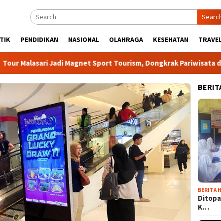
Searc
TIK
PENDIDIKAN
NASIONAL
OLAHRAGA
KESEHATAN
TRAVEL
ri Jadi Magnet Sport Tourism, Dongkrak Pariwisata dan Ekonomi
BERIT
BERITA H
Ditopa
K…