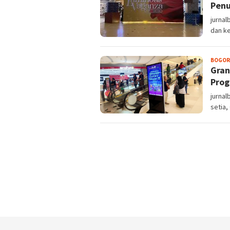
Penu
jurna
dan ke
BOGOR
Gran
Prog
jurna
setia,