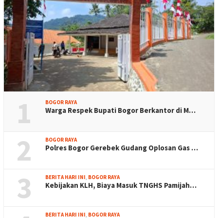
1
BOGOR RAYA
Warga Respek Bupati Bogor Berkantor di M…
2
BOGOR RAYA
Polres Bogor Gerebek Gudang Oplosan Gas …
3
BERITA HARI INI
,
BOGOR RAYA
Kebijakan KLH, Biaya Masuk TNGHS Pamijah…
BERITA HARI INI
,
BOGOR RAYA