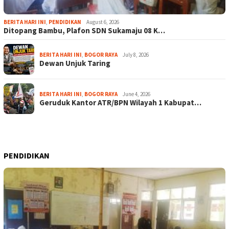
BERITA HARI INI
,
PENDIDIKAN
August 6, 2026
Ditopang Bambu, Plafon SDN Sukamaju 08 K…
BERITA HARI INI
,
BOGOR RAYA
July 8, 2026
Dewan Unjuk Taring
BERITA HARI INI
,
BOGOR RAYA
June 4, 2026
Geruduk Kantor ATR/BPN Wilayah 1 Kabupat…
PENDIDIKAN