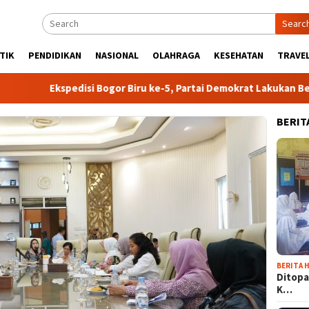
Searc
TIK
PENDIDIKAN
NASIONAL
OLAHRAGA
KESEHATAN
TRAVEL
Ekspedisi Bogor Biru ke-5, Partai Demokrat Lakukan Bersih-bersi
BERIT
BERITA H
Ditopa
K…