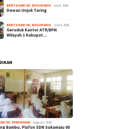
BERITA HARI INI
,
BOGOR RAYA
July 8, 2026
Dewan Unjuk Taring
BERITA HARI INI
,
BOGOR RAYA
June 4, 2026
Geruduk Kantor ATR/BPN
Wilayah 1 Kabupat…
DIKAN
ARI INI
,
PENDIDIKAN
August 6, 2026
ng Bambu, Plafon SDN Sukamaju 08