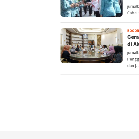
jurnal
Cabai 
BOGOR
Gera
di A
jurna
Pengg
dan [