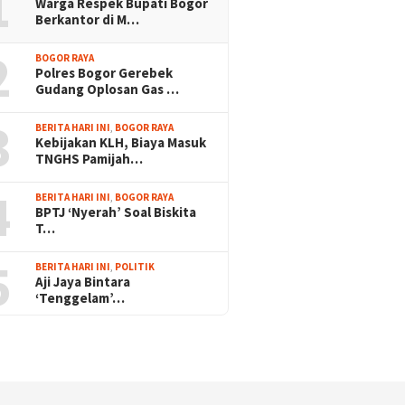
1
Warga Respek Bupati Bogor
Berkantor di M…
2
BOGOR RAYA
Polres Bogor Gerebek
Gudang Oplosan Gas …
3
BERITA HARI INI
,
BOGOR RAYA
Kebijakan KLH, Biaya Masuk
TNGHS Pamijah…
4
BERITA HARI INI
,
BOGOR RAYA
BPTJ ‘Nyerah’ Soal Biskita
T…
5
BERITA HARI INI
,
POLITIK
Aji Jaya Bintara
‘Tenggelam’…