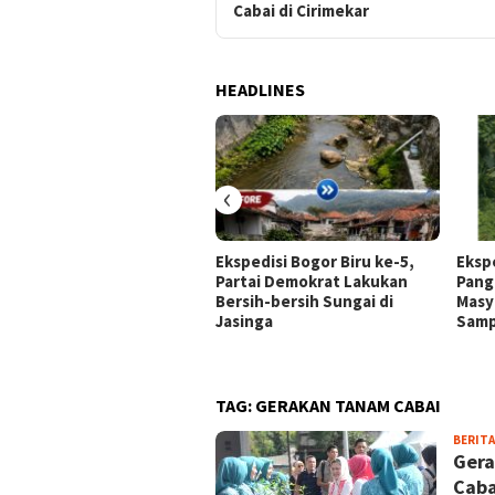
Cabai di Cirimekar
HEADLINES
‹
Ekspedisi Bogor Biru ke-5,
Ekspe
Partai Demokrat Lakukan
Pang
Bersih-bersih Sungai di
Masy
Jasinga
Sam
TAG:
GERAKAN TANAM CABAI
BERITA
Gera
Caba