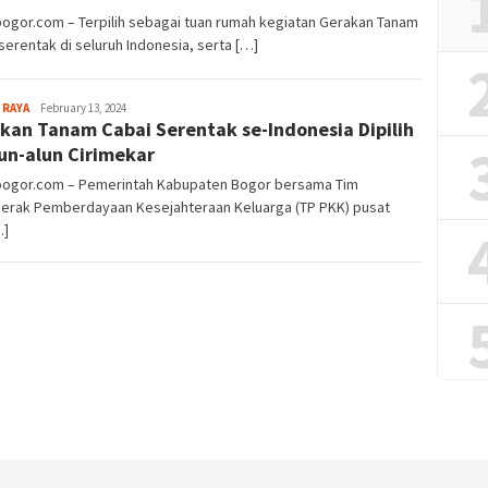
bogor.com – Terpilih sebagai tuan rumah kegiatan Gerakan Tanam
serentak di seluruh Indonesia, serta […]
Sayyev
 RAYA
February 13, 2024
kan Tanam Cabai Serentak se-Indonesia Dipilih
lun-alun Cirimekar
lbogor.com – Pemerintah Kabupaten Bogor bersama Tim
erak Pemberdayaan Kesejahteraan Keluarga (TP PKK) pusat
…]