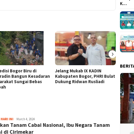
K…
›
BERIT
disi Bogor Biru di
Jelang Mukab IX KADIN
Cibino
radin Bangun Kesadaran
Kabupaten Bogor, PHRI Bulat
“Kita 
arakat Sungai Bebas
Dukung Ridwan Rusliadi
Anak 
pah
RI ke-
Sayyev
 HARI INI
March 4, 2024
kan Tanam Cabai Nasional, Ibu Negara Tanam
i di Cirimekar