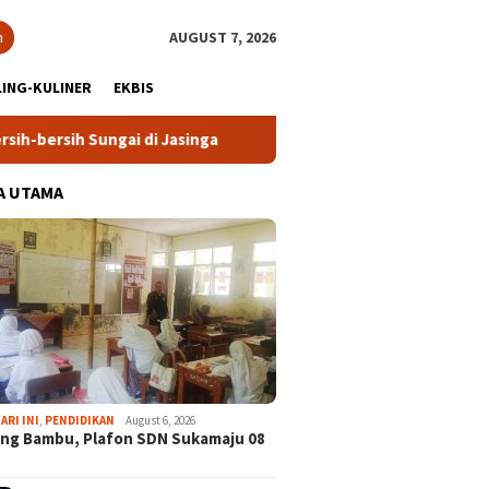
h
AUGUST 7, 2026
ING-KULINER
EKBIS
h Sungai di Jasinga
Ekspedisi Bogor Biru di Pangradin 
A UTAMA
ARI INI
,
PENDIDIKAN
August 6, 2026
ng Bambu, Plafon SDN Sukamaju 08