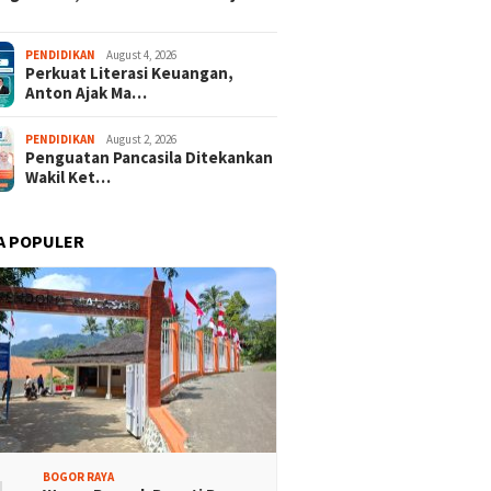
PENDIDIKAN
August 4, 2026
Perkuat Literasi Keuangan,
Anton Ajak Ma…
PENDIDIKAN
August 2, 2026
Penguatan Pancasila Ditekankan
Wakil Ket…
A POPULER
ng City Mall Hadirkan
Ditopang Bambu, Plafon SDN
Indonesia – Kreativitas
Sukamaju 08 Khawatir
Bangsa” Rayakan HUT
Ambruk
81
BOGOR RAYA