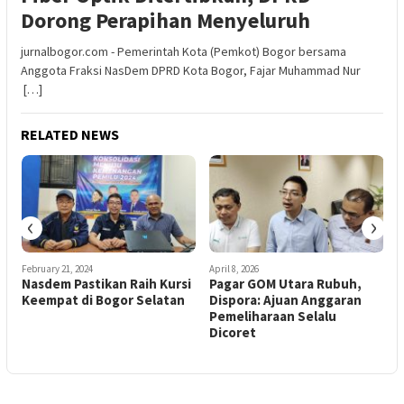
Dorong Perapihan Menyeluruh
jurnalbogor.com - Pemerintah Kota (Pemkot) Bogor bersama
Anggota Fraksi NasDem DPRD Kota Bogor, Fajar Muhammad Nur
[…]
RELATED NEWS
‹
›
February 21, 2024
April 8, 2026
J
Nasdem Pastikan Raih Kursi
Pagar GOM Utara Rubuh,
Keempat di Bogor Selatan
Dispora: Ajuan Anggaran
R
Pemeliharaan Selalu
Dicoret