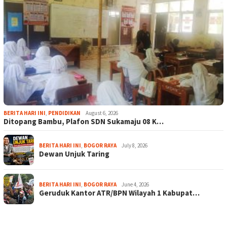
BERITA HARI INI
,
PENDIDIKAN
August 6, 2026
Ditopang Bambu, Plafon SDN Sukamaju 08 K…
BERITA HARI INI
,
BOGOR RAYA
July 8, 2026
Dewan Unjuk Taring
BERITA HARI INI
,
BOGOR RAYA
June 4, 2026
Geruduk Kantor ATR/BPN Wilayah 1 Kabupat…