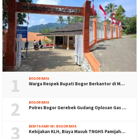
1
BOGOR RAYA
Warga Respek Bupati Bogor Berkantor di M…
2
BOGOR RAYA
Polres Bogor Gerebek Gudang Oplosan Gas …
3
BERITA HARI INI
,
BOGOR RAYA
Kebijakan KLH, Biaya Masuk TNGHS Pamijah…