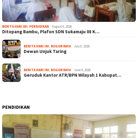
BERITA HARI INI
,
PENDIDIKAN
August 6, 2026
Ditopang Bambu, Plafon SDN Sukamaju 08 K…
BERITA HARI INI
,
BOGOR RAYA
July 8, 2026
Dewan Unjuk Taring
BERITA HARI INI
,
BOGOR RAYA
June 4, 2026
Geruduk Kantor ATR/BPN Wilayah 1 Kabupat…
PENDIDIKAN