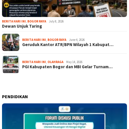
BERITA HARI INI
,
BOGOR RAYA
July 8, 2026
Dewan Unjuk Taring
BERITA HARI INI
,
BOGOR RAYA
June 4, 2026
Geruduk Kantor ATR/BPN Wilayah 1 Kabupat…
BERITA HARI INI
,
OLAHRAGA
May 14, 2026
PGI Kabupaten Bogor dan MBI Gelar Turnam…
PENDIDIKAN