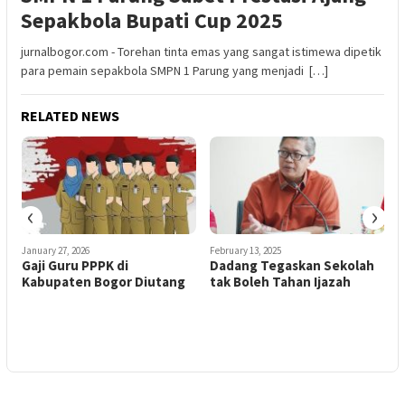
Sepakbola Bupati Cup 2025
jurnalbogor.com - Torehan tinta emas yang sangat istimewa dipetik
para pemain sepakbola SMPN 1 Parung yang menjadi […]
RELATED NEWS
‹
›
January 27, 2026
February 13, 2025
J
Gaji Guru PPPK di
Dadang Tegaskan Sekolah
R
Kabupaten Bogor Diutang
tak Boleh Tahan Ijazah