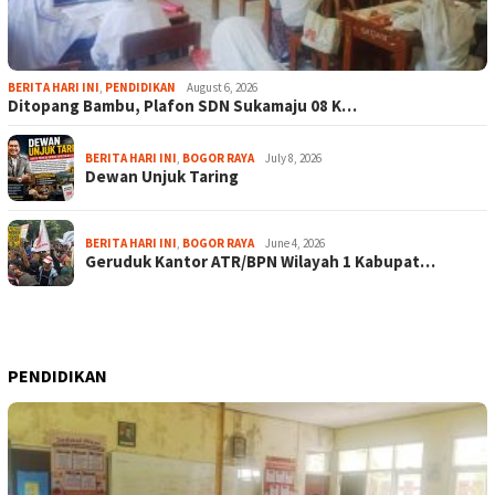
BERITA HARI INI
,
PENDIDIKAN
August 6, 2026
Ditopang Bambu, Plafon SDN Sukamaju 08 K…
BERITA HARI INI
,
BOGOR RAYA
July 8, 2026
Dewan Unjuk Taring
BERITA HARI INI
,
BOGOR RAYA
June 4, 2026
Geruduk Kantor ATR/BPN Wilayah 1 Kabupat…
PENDIDIKAN