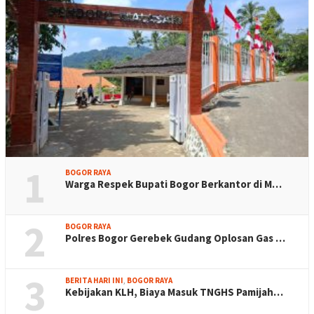
1
BOGOR RAYA
Warga Respek Bupati Bogor Berkantor di M…
2
BOGOR RAYA
Polres Bogor Gerebek Gudang Oplosan Gas …
3
BERITA HARI INI
,
BOGOR RAYA
Kebijakan KLH, Biaya Masuk TNGHS Pamijah…