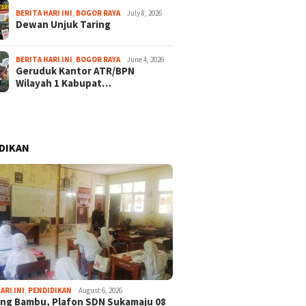
BERITA HARI INI
,
BOGOR RAYA
July 8, 2026
Dewan Unjuk Taring
BERITA HARI INI
,
BOGOR RAYA
June 4, 2026
Geruduk Kantor ATR/BPN
Wilayah 1 Kabupat…
DIKAN
ARI INI
,
PENDIDIKAN
August 6, 2026
ng Bambu, Plafon SDN Sukamaju 08