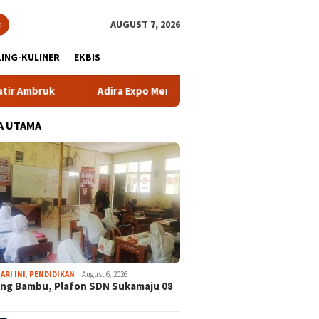
h
AUGUST 7, 2026
ING-KULINER
EKBIS
bruk
Adira Expo Merdeka Tawarkan Bunga 1,76 Persen
A UTAMA
ARI INI
,
PENDIDIKAN
August 6, 2026
ng Bambu, Plafon SDN Sukamaju 08