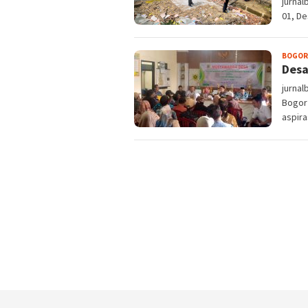
jurna
01, De
BOGOR
Desa
jurna
Bogor
aspira