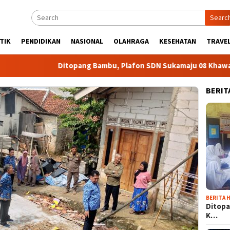
Searc
TIK
PENDIDIKAN
NASIONAL
OLAHRAGA
KESEHATAN
TRAVEL
Ditopang Bambu, Plafon SDN Sukamaju 08 Khawatir Am
BERIT
BERITA H
Ditopa
K…