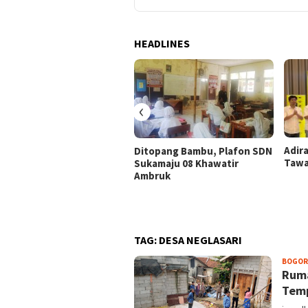
HEADLINES
‹
Adir
Ditopang Bambu, Plafon SDN
Tawa
Sukamaju 08 Khawatir
Ambruk
TAG:
DESA NEGLASARI
BOGOR
Ruma
Temp