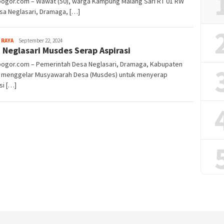
lbogor.com – Wawat (50), warga Kampung Malang Sari RT 01 RW
sa Neglasari, Dramaga, […]
Sayyev
 RAYA
September 22, 2024
 Neglasari Musdes Serap Aspirasi
lbogor.com – Pemerintah Desa Neglasari, Dramaga, Kabupaten
 menggelar Musyawarah Desa (Musdes) untuk menyerap
si […]