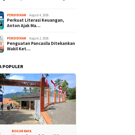
PENDIDIKAN
August 4, 2026
Perkuat Literasi Keuangan,
Anton Ajak Ma…
PENDIDIKAN
August 2, 2026
Penguatan Pancasila Ditekankan
Wakil Ket…
Promosi Wisata,
Kajari Denny Achmad Dukung
A POPULER
n Peserta Ikuti Tour
Pembangunan Wisma dan
ri Halimun Salak 2026
Sarana Latihan Atlet NPCI
BOGOR RAYA