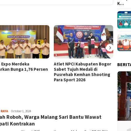
K…
›
a Expo Merdeka
Atlet NPCI Kabupaten Bogor
Ajang 
BERIT
rkan Bunga 1,76 Persen
Sabet Tujuh Medali di
Ratusa
Pusrehab Kemhan Shooting
Malasa
Para Sport 2026
Sayyev
 RAYA
October 1, 2024
h Roboh, Warga Malang Sari Bantu Wawat
ati Kontrakan