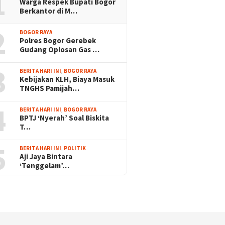
1
Warga Respek Bupati Bogor
Berkantor di M…
2
BOGOR RAYA
Polres Bogor Gerebek
Gudang Oplosan Gas …
3
BERITA HARI INI
,
BOGOR RAYA
Kebijakan KLH, Biaya Masuk
TNGHS Pamijah…
4
BERITA HARI INI
,
BOGOR RAYA
BPTJ ‘Nyerah’ Soal Biskita
T…
5
BERITA HARI INI
,
POLITIK
Aji Jaya Bintara
‘Tenggelam’…