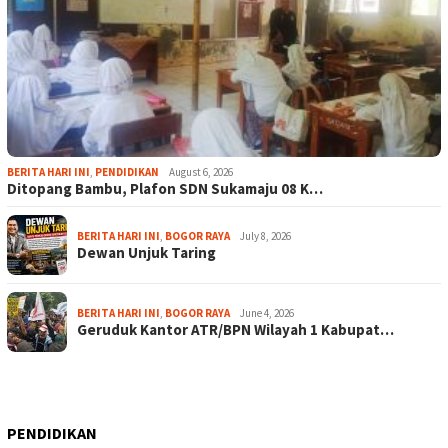
BERITA HARI INI
,
PENDIDIKAN
August 6, 2026
Ditopang Bambu, Plafon SDN Sukamaju 08 K…
BERITA HARI INI
,
BOGOR RAYA
July 8, 2026
Dewan Unjuk Taring
BERITA HARI INI
,
BOGOR RAYA
June 4, 2026
Geruduk Kantor ATR/BPN Wilayah 1 Kabupat…
PENDIDIKAN