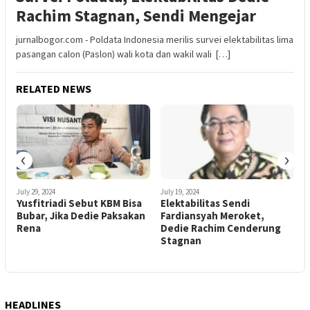
Rachim Stagnan, Sendi Mengejar
jurnalbogor.com - Poldata Indonesia merilis survei elektabilitas lima
pasangan calon (Paslon) wali kota dan wakil wali […]
RELATED NEWS
‹
›
July 29, 2024
July 19, 2024
J
Yusfitriadi Sebut KBM Bisa
Elektabilitas Sendi
Bubar, Jika Dedie Paksakan
Fardiansyah Meroket,
B
Rena
Dedie Rachim Cenderung
Stagnan
HEADLINES