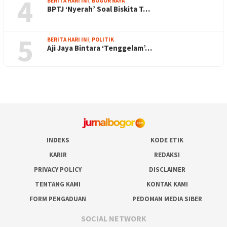
4
BERITA HARI INI
,
BOGOR RAYA
BPTJ ‘Nyerah’ Soal Biskita T…
5
BERITA HARI INI
,
POLITIK
Aji Jaya Bintara ‘Tenggelam’…
INDEKS
KODE ETIK
KARIR
REDAKSI
PRIVACY POLICY
DISCLAIMER
TENTANG KAMI
KONTAK KAMI
FORM PENGADUAN
PEDOMAN MEDIA SIBER
SOCIAL NETWORK