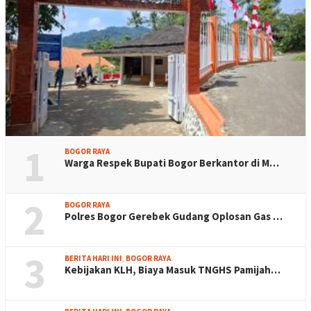
1
BOGOR RAYA
Warga Respek Bupati Bogor Berkantor di M…
2
BOGOR RAYA
Polres Bogor Gerebek Gudang Oplosan Gas …
3
BERITA HARI INI
,
BOGOR RAYA
Kebijakan KLH, Biaya Masuk TNGHS Pamijah…