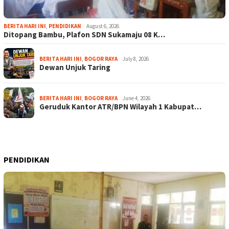
BERITA HARI INI
,
PENDIDIKAN
August 6, 2026
Ditopang Bambu, Plafon SDN Sukamaju 08 K…
BERITA HARI INI
,
BOGOR RAYA
July 8, 2026
Dewan Unjuk Taring
BERITA HARI INI
,
BOGOR RAYA
June 4, 2026
Geruduk Kantor ATR/BPN Wilayah 1 Kabupat…
PENDIDIKAN