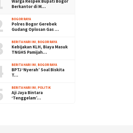
1
Warga Respek Bupati Bogor
Berkantor di M…
2
BOGOR RAYA
Polres Bogor Gerebek
Gudang Oplosan Gas …
3
BERITA HARI INI
,
BOGOR RAYA
Kebijakan KLH, Biaya Masuk
TNGHS Pamijah…
4
BERITA HARI INI
,
BOGOR RAYA
BPTJ ‘Nyerah’ Soal Biskita
T…
5
BERITA HARI INI
,
POLITIK
Aji Jaya Bintara
‘Tenggelam’…