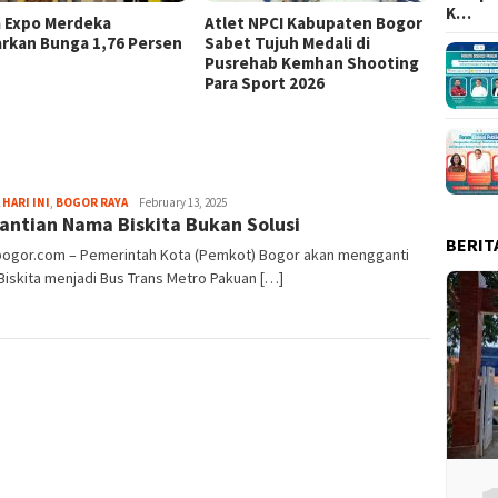
K…
a Expo Merdeka
Atlet NPCI Kabupaten Bogor
Ajang 
rkan Bunga 1,76 Persen
Sabet Tujuh Medali di
Ratusa
Pusrehab Kemhan Shooting
Malasa
Para Sport 2026
Aga
 HARI INI
,
BOGOR RAYA
February 13, 2025
antian Nama Biskita Bukan Solusi
Alamanda
BERIT
lbogor.com – Pemerintah Kota (Pemkot) Bogor akan mengganti
iskita menjadi Bus Trans Metro Pakuan […]