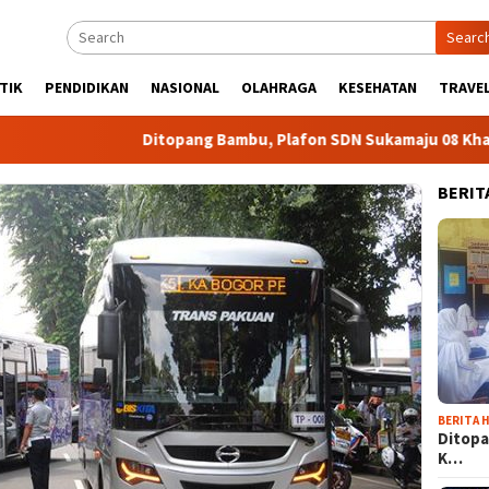
Searc
TIK
PENDIDIKAN
NASIONAL
OLAHRAGA
KESEHATAN
TRAVEL
Ditopang Bambu, Plafon SDN Sukamaju 08 Khawatir Am
BERIT
BERITA H
Ditopa
K…