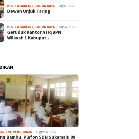
BERITA HARI INI
,
BOGOR RAYA
July 8, 2026
Dewan Unjuk Taring
BERITA HARI INI
,
BOGOR RAYA
June 4, 2026
Geruduk Kantor ATR/BPN
Wilayah 1 Kabupat…
DIKAN
ARI INI
,
PENDIDIKAN
August 6, 2026
ng Bambu, Plafon SDN Sukamaju 08