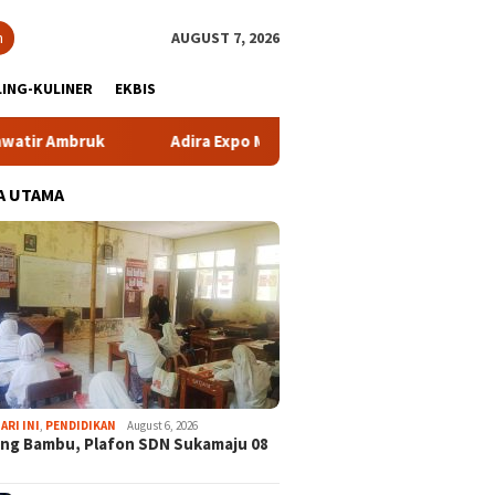
h
AUGUST 7, 2026
ING-KULINER
EKBIS
bruk
Adira Expo Merdeka Tawarkan Bunga 1,76 Persen
A UTAMA
ARI INI
,
PENDIDIKAN
August 6, 2026
ng Bambu, Plafon SDN Sukamaju 08