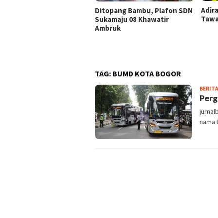
Adir
Ditopang Bambu, Plafon SDN
Tawa
Sukamaju 08 Khawatir
Ambruk
TAG:
BUMD KOTA BOGOR
BERITA
Perg
jurna
nama B