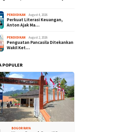
Promosi Wisata,
Kajari Denny Achmad Dukung
n Peserta Ikuti Tour
Pembangunan Wisma dan
PENDIDIKAN
August 4, 2026
ri Halimun Salak 2026
Sarana Latihan Atlet NPCI
Perkuat Literasi Keuangan,
Anton Ajak Ma…
PENDIDIKAN
August 2, 2026
Penguatan Pancasila Ditekankan
Wakil Ket…
A POPULER
BOGOR RAYA