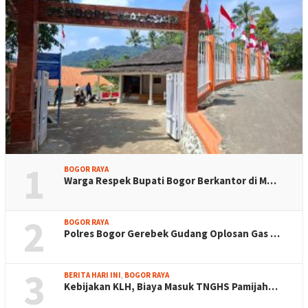
1
BOGOR RAYA
Warga Respek Bupati Bogor Berkantor di M…
2
BOGOR RAYA
Polres Bogor Gerebek Gudang Oplosan Gas …
3
BERITA HARI INI
,
BOGOR RAYA
Kebijakan KLH, Biaya Masuk TNGHS Pamijah…