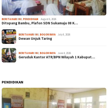
BERITA HARI INI
,
PENDIDIKAN
August 6, 2026
Ditopang Bambu, Plafon SDN Sukamaju 08 K…
BERITA HARI INI
,
BOGOR RAYA
July 8, 2026
Dewan Unjuk Taring
BERITA HARI INI
,
BOGOR RAYA
June 4, 2026
Geruduk Kantor ATR/BPN Wilayah 1 Kabupat…
PENDIDIKAN