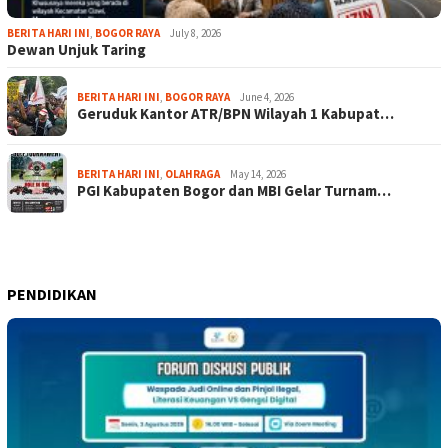
BERITA HARI INI
,
BOGOR RAYA
July 8, 2026
Dewan Unjuk Taring
BERITA HARI INI
,
BOGOR RAYA
June 4, 2026
Geruduk Kantor ATR/BPN Wilayah 1 Kabupat…
BERITA HARI INI
,
OLAHRAGA
May 14, 2026
PGI Kabupaten Bogor dan MBI Gelar Turnam…
PENDIDIKAN