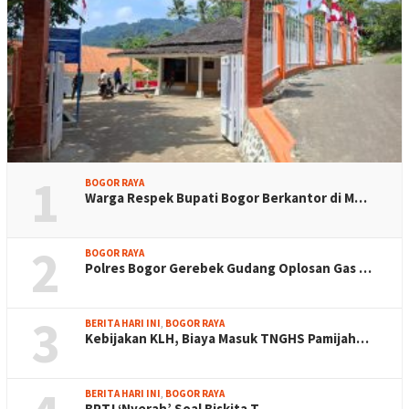
1
BOGOR RAYA
Warga Respek Bupati Bogor Berkantor di M…
2
BOGOR RAYA
Polres Bogor Gerebek Gudang Oplosan Gas …
3
BERITA HARI INI
,
BOGOR RAYA
Kebijakan KLH, Biaya Masuk TNGHS Pamijah…
BERITA HARI INI
,
BOGOR RAYA
BPTJ ‘Nyerah’ Soal Biskita T…