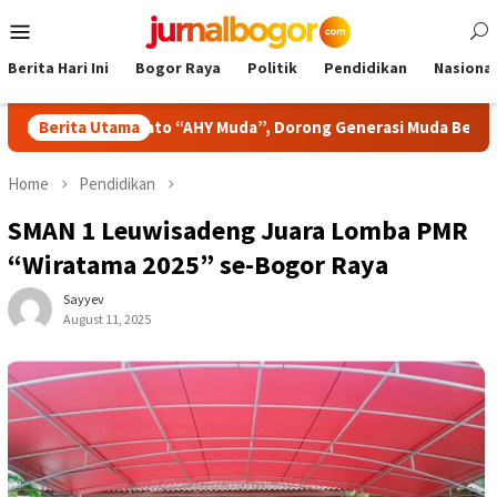
Skip
Mobile
to
Menu
content
Berita Hari Ini
Bogor Raya
Politik
Pendidikan
Nasional
ba Pidato “AHY Muda”, Dorong Generasi Muda Berani Bersuara 
Berita Utama
Home
Pendidikan
SMAN 1 Leuwisadeng Juara Lomba PMR
“Wiratama 2025” se-Bogor Raya
Sayyev
August 11, 2025