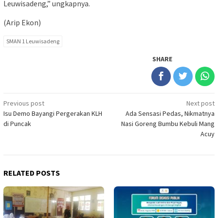
Leuwisadeng,” ungkapnya.
(Arip Ekon)
SMAN 1 Leuwisadeng
SHARE
Post
Previous post
Next post
Isu Demo Bayangi Pergerakan KLH
Ada Sensasi Pedas, Nikmatnya
navigation
di Puncak
Nasi Goreng Bumbu Kebuli Mang
Acuy
RELATED POSTS