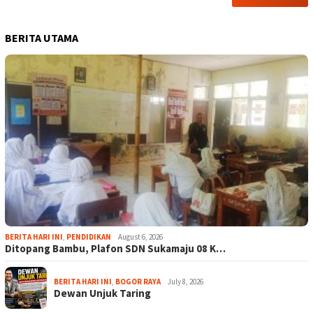
BERITA UTAMA
BERITA HARI INI
,
PENDIDIKAN
August 6, 2026
Ditopang Bambu, Plafon SDN Sukamaju 08 K…
BERITA HARI INI
,
BOGOR RAYA
July 8, 2026
Dewan Unjuk Taring