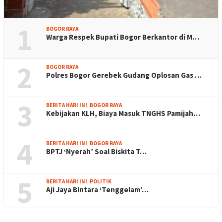
1
BOGOR RAYA
Warga Respek Bupati Bogor Berkantor di M…
2
BOGOR RAYA
Polres Bogor Gerebek Gudang Oplosan Gas …
3
BERITA HARI INI
,
BOGOR RAYA
Kebijakan KLH, Biaya Masuk TNGHS Pamijah…
4
BERITA HARI INI
,
BOGOR RAYA
BPTJ ‘Nyerah’ Soal Biskita T…
5
BERITA HARI INI
,
POLITIK
Aji Jaya Bintara ‘Tenggelam’…