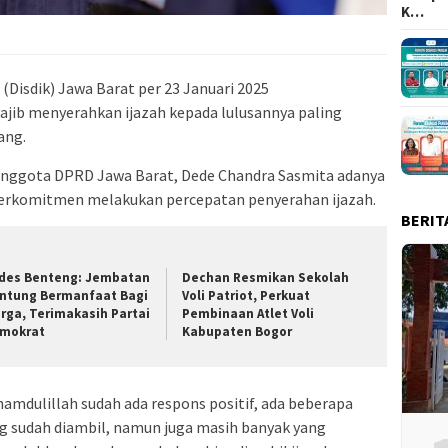
K…
 (Disdik) Jawa Barat per 23 Januari 2025
ajib menyerahkan ijazah kepada lulusannya paling
ang.
f Anggota DPRD Jawa Barat, Dede Chandra Sasmita adanya
h berkomitmen melakukan percepatan penyerahan ijazah.
BERIT
des Benteng: Jembatan
Dechan Resmikan Sekolah
ntung Bermanfaat Bagi
Voli Patriot, Perkuat
rga, Terimakasih Partai
Pembinaan Atlet Voli
mokrat
Kabupaten Bogor
hamdulillah sudah ada respons positif, ada beberapa
g sudah diambil, namun juga masih banyak yang