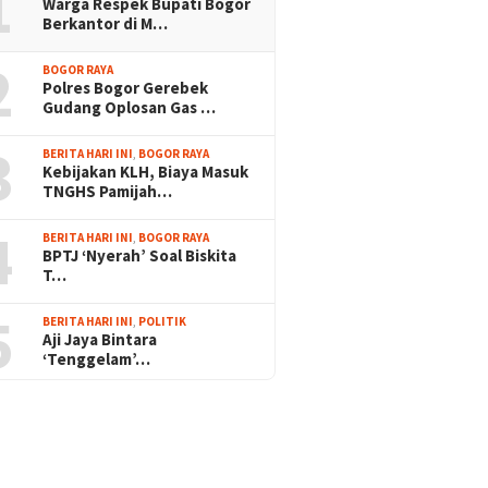
1
Warga Respek Bupati Bogor
Berkantor di M…
2
BOGOR RAYA
Polres Bogor Gerebek
Gudang Oplosan Gas …
3
BERITA HARI INI
,
BOGOR RAYA
Kebijakan KLH, Biaya Masuk
TNGHS Pamijah…
4
BERITA HARI INI
,
BOGOR RAYA
BPTJ ‘Nyerah’ Soal Biskita
T…
5
BERITA HARI INI
,
POLITIK
Aji Jaya Bintara
‘Tenggelam’…