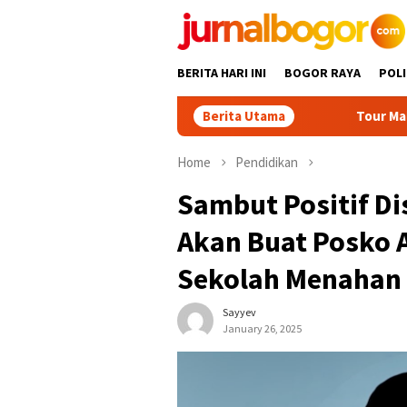
Skip
to
content
BERITA HARI INI
BOGOR RAYA
POLI
Berita Utama
Tour Malasari Jadi Magnet
Home
Pendidikan
Sambut Positif Di
Akan Buat Posko 
Sekolah Menahan 
Sayyev
January 26, 2025