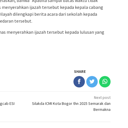
jelaskan, bahwa “Apabila sampai batas waktu tidak
us menyerahkan ijazah tersebut kepada kepala cabang
layah dilengkapi berita acara dari sekolah kepada
 edaran tersebut.
nas menyerahkan ijazah tersebut kepada lulusan yang
SHARE
Next post
ngcab ESI
Silakda ICMI Kota Bogor thn 2025 Semarak dan
Bermakna