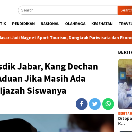
Searc
TIK
PENDIDIKAN
NASIONAL
OLAHRAGA
KESEHATAN
TRAVEL
 Sport Tourism, Dongkrak Pariwisata dan Ekonomi Kabupaten Bog
BERIT
sdik Jabar, Kang Dechan
Aduan Jika Masih Ada
Ijazah Siswanya
BERITA H
Ditopa
K…