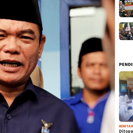
PENDI
BERITA H
Ditopa