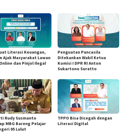
uat Literasi Keuangan,
Penguatan Pancasila
n Ajak Masyarakat Lawan
Ditekankan Wakil Ketua
Online dan Pinjol Ilegal
Komisi I DPR RI Anton
Sukartono Suratto
ti Rudy Susmanto
TPPO Bisa Dicegah dengan
ap MBG Bareng Pelajar
Literasi Digital
geri 05 Lulut