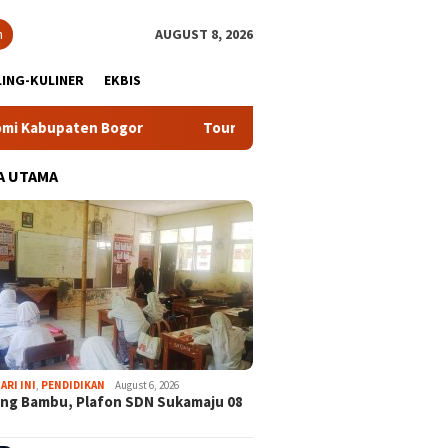
h
AUGUST 8, 2026
ING-KULINER
EKBIS
or
Tour Malasari Halimun Salak Kian Diminati, Ratusan Ri
A UTAMA
ARI INI
,
PENDIDIKAN
August 6, 2026
ng Bambu, Plafon SDN Sukamaju 08