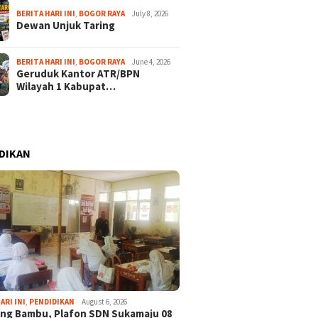
BERITA HARI INI
,
BOGOR RAYA
July 8, 2026
Dewan Unjuk Taring
BERITA HARI INI
,
BOGOR RAYA
June 4, 2026
Geruduk Kantor ATR/BPN
Wilayah 1 Kabupat…
DIKAN
ARI INI
,
PENDIDIKAN
August 6, 2026
ng Bambu, Plafon SDN Sukamaju 08