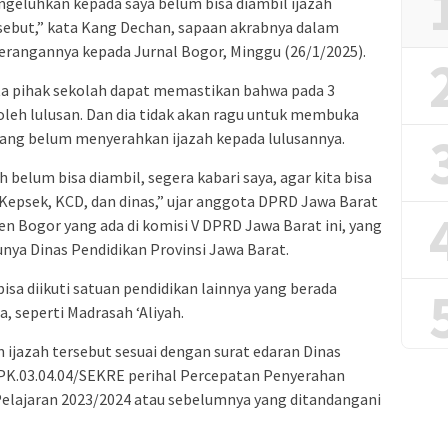
geluhkan kepada saya belum bisa diambil ijazah
sebut,” kata Kang Dechan, sapaan akrabnya dalam
erangannya kepada Jurnal Bogor, Minggu (26/1/2025).
 pihak sekolah dapat memastikan bahwa pada 3
 oleh lulusan. Dan dia tidak akan ragu untuk membuka
yang belum menyerahkan ijazah kepada lulusannya.
 belum bisa diambil, segera kabari saya, agar kita bisa
Kepsek, KCD, dan dinas,” ujar anggota DPRD Jawa Barat
en Bogor yang ada di komisi V DPRD Jawa Barat ini, yang
tunya Dinas Pendidikan Provinsi Jawa Barat.
 bisa diikuti satuan pendidikan lainnya yang berada
seperti Madrasah ‘Aliyah.
jazah tersebut sesuai dengan surat edaran Dinas
PK.03.04.04/SEKRE perihal Percepatan Penyerahan
elajaran 2023/2024 atau sebelumnya yang ditandangani