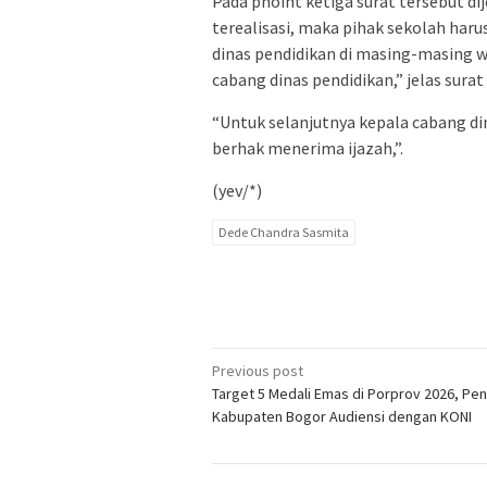
Pada phoint ketiga surat tersebut di
terealisasi, maka pihak sekolah har
dinas pendidikan di masing-masing wi
cabang dinas pendidikan,” jelas surat
“Untuk selanjutnya kepala cabang di
berhak menerima ijazah,”.
(yev/*)
Dede Chandra Sasmita
Post
Previous post
Target 5 Medali Emas di Porprov 2026, Pe
navigation
Kabupaten Bogor Audiensi dengan KONI