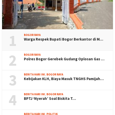
1
BOGOR RAYA
Warga Respek Bupati Bogor Berkantor di M…
2
BOGOR RAYA
Polres Bogor Gerebek Gudang Oplosan Gas …
3
BERITA HARI INI
,
BOGOR RAYA
Kebijakan KLH, Biaya Masuk TNGHS Pamijah…
4
BERITA HARI INI
,
BOGOR RAYA
BPTJ ‘Nyerah’ Soal Biskita T…
BERITA HARI INI
,
POLITIK