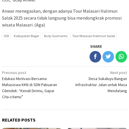
Anwar menegaskan, dengan adanya Tour Malasari Halimun
Salak 2025 secara tidak langsung bisa mendongkrak promosi
wisata Malasari. (Aga)
ISSI
Kabupaten Bogor
Rudy Susmanto
Tour Malasari Halimun Salak
SHARE
Post
Previous post
Next post
Edukasi Motivasi Bersama
Desa Sukaluyu Bangun
navigation
Mahasiswa KKN di SDN Pabuaran
Infrastruktur Jalan untuk Masa
Cilendek: “Kenali Dirimu, Gapai
Mendatang
Cita-citamu”
RELATED POSTS