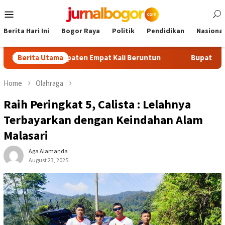
Skip
Mobile
to
Menu
content
Berita Hari Ini
Bogor Raya
Politik
Pendidikan
Nasional
 MTQ Kabupaten Empat Kali Beruntun
Berita Utama
Bupati Rudy Susman
Home
Olahraga
Raih Peringkat 5, Calista : Lelahnya
Terbayarkan dengan Keindahan Alam
Malasari
Aga Alamanda
August 23, 2025