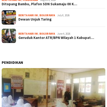
BERITA HARI INI
,
PENDIDIKAN
August 6, 2026
Ditopang Bambu, Plafon SDN Sukamaju 08 K…
BERITA HARI INI
,
BOGOR RAYA
July 8, 2026
Dewan Unjuk Taring
BERITA HARI INI
,
BOGOR RAYA
June 4, 2026
Geruduk Kantor ATR/BPN Wilayah 1 Kabupat…
PENDIDIKAN