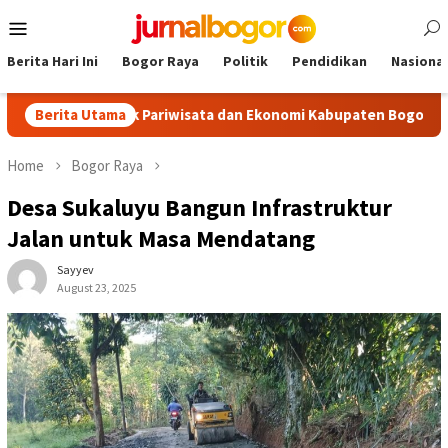
Skip
Mobile
to
Menu
content
Berita Hari Ini
Bogor Raya
Politik
Pendidikan
Nasional
ongkrak Pariwisata dan Ekonomi Kabupaten Bogor
Berita Utama
Tour Ma
Home
Bogor Raya
Desa Sukaluyu Bangun Infrastruktur
Jalan untuk Masa Mendatang
Sayyev
August 23, 2025