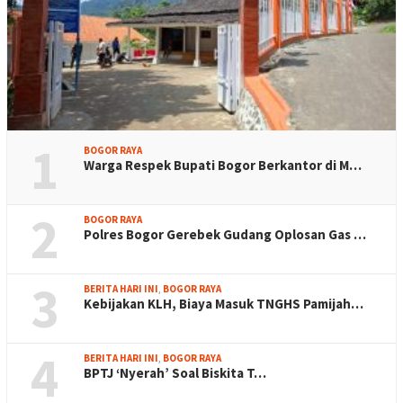
1
BOGOR RAYA
Warga Respek Bupati Bogor Berkantor di M…
2
BOGOR RAYA
Polres Bogor Gerebek Gudang Oplosan Gas …
3
BERITA HARI INI
,
BOGOR RAYA
Kebijakan KLH, Biaya Masuk TNGHS Pamijah…
4
BERITA HARI INI
,
BOGOR RAYA
BPTJ ‘Nyerah’ Soal Biskita T…