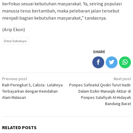
berfokus sesuai kebutuhan masyarakat. Ya, seiring populasi
manusia terus bertambah, maka pelebaran jalan tersebut
menjadi bagian kebutuhan masyarakat,” tandasnya.
(Arip Ekon)
Desa Sukaluyu
SHARE
Post
Previous post
Next post
Raih Peringkat 5, Calista : Lelahnya
Ponpes Safinatul Qodiri Turut Hadir
navigation
Terbayarkan dengan Keindahan
Dalam Dzikir Manaqib Akbar di
Alam Malasari
Ponpes Salafiyah Al-Hidayah
Bandung Barat
RELATED POSTS