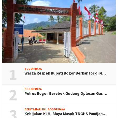
1
BOGOR RAYA
Warga Respek Bupati Bogor Berkantor di M…
2
BOGOR RAYA
Polres Bogor Gerebek Gudang Oplosan Gas …
3
BERITA HARI INI
,
BOGOR RAYA
Kebijakan KLH, Biaya Masuk TNGHS Pamijah…