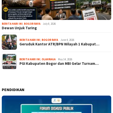
BERITA HARI INI
,
BOGOR RAYA
July 8, 2026
Dewan Unjuk Taring
BERITA HARI INI
,
BOGOR RAYA
June 4, 2026
Geruduk Kantor ATR/BPN Wilayah 1 Kabupat…
BERITA HARI INI
,
OLAHRAGA
May 14, 2026
PGI Kabupaten Bogor dan MBI Gelar Turnam…
PENDIDIKAN