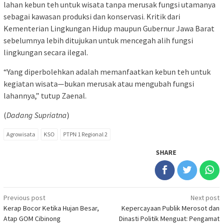
lahan kebun teh untuk wisata tanpa merusak fungsi utamanya
sebagai kawasan produksi dan konservasi. Kritik dari
Kementerian Lingkungan Hidup maupun Gubernur Jawa Barat
sebelumnya lebih ditujukan untuk mencegah alih fungsi
lingkungan secara ilegal.
“Yang diperbolehkan adalah memanfaatkan kebun teh untuk
kegiatan wisata—bukan merusak atau mengubah fungsi
lahannya,” tutup Zaenal.
(
Dadang Supriatna
)
Agrowisata
KSO
PTPN 1 Regional 2
SHARE
Post
Previous post
Next post
Kerap Bocor Ketika Hujan Besar,
Kepercayaan Publik Merosot dan
navigation
Atap GOM Cibinong
Dinasti Politik Menguat: Pengamat