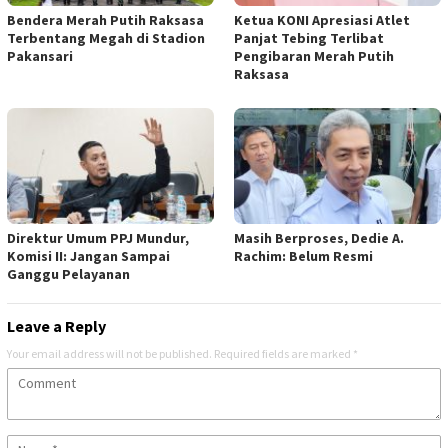
Bendera Merah Putih Raksasa
Ketua KONI Apresiasi Atlet
Terbentang Megah di Stadion
Panjat Tebing Terlibat
Pakansari
Pengibaran Merah Putih
Raksasa
Direktur Umum PPJ Mundur,
Masih Berproses, Dedie A.
Komisi II: Jangan Sampai
Rachim: Belum Resmi
Ganggu Pelayanan
Leave a Reply
Your email address will not be published.
Required fields are marked
*