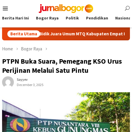
Skip
Mobile
to
Menu
content
Berita Hari Ini
Bogor Raya
Politik
Pendidikan
Nasional
 Cibinong Bidik Juara Umum MTQ Kabupaten Empat Kali Beruntun
Berita Utama
Home
Bogor Raya
PTPN Buka Suara, Pemegang KSO Urus
Perijinan Melalui Satu Pintu
Sayyev
December 3, 2025