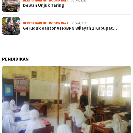
BERITA HARI INI
,
BOGOR RAYA
July 8, 2026
Dewan Unjuk Taring
BERITA HARI INI
,
BOGOR RAYA
June 4, 2026
Geruduk Kantor ATR/BPN Wilayah 1 Kabupat…
PENDIDIKAN