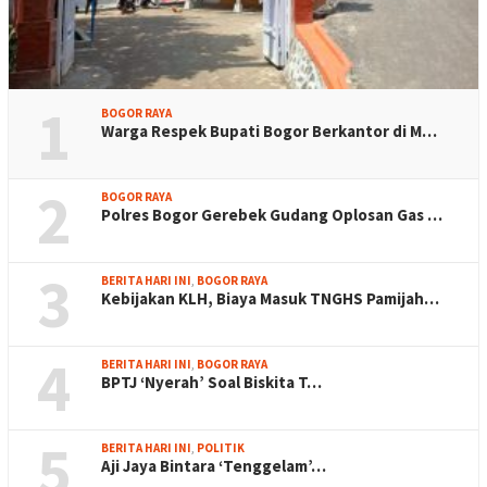
1
BOGOR RAYA
Warga Respek Bupati Bogor Berkantor di M…
2
BOGOR RAYA
Polres Bogor Gerebek Gudang Oplosan Gas …
3
BERITA HARI INI
,
BOGOR RAYA
Kebijakan KLH, Biaya Masuk TNGHS Pamijah…
4
BERITA HARI INI
,
BOGOR RAYA
BPTJ ‘Nyerah’ Soal Biskita T…
5
BERITA HARI INI
,
POLITIK
Aji Jaya Bintara ‘Tenggelam’…