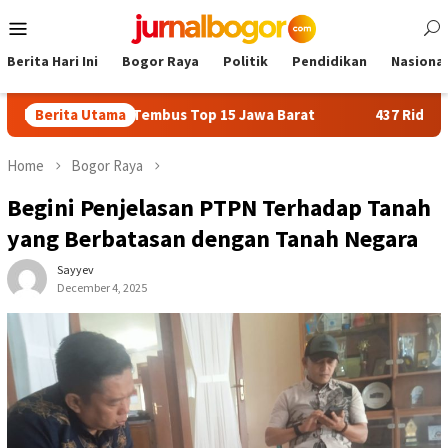
Skip
Mobile
to
Menu
content
Berita Hari Ini
Bogor Raya
Politik
Pendidikan
Nasional
 Bogor Tembus Top 15 Jawa Barat
Berita Utama
437 Rider dari 18 Prov
Home
Bogor Raya
Begini Penjelasan PTPN Terhadap Tanah
yang Berbatasan dengan Tanah Negara
Sayyev
December 4, 2025