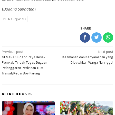
(
Dadang Supriatna
)
PTPN 1 Regional 2
SHARE
Post
Previous post
Next post
GEMARAK Bogor Raya Desak
Keamanan dan Kenyamanan yang
navigation
Pemkab Tindak Tegas Dugaan
Dibutuhkan Warga Naringgul
Pelanggaran Perizinan THM
Transit/Kedai Boy Parung
RELATED POSTS