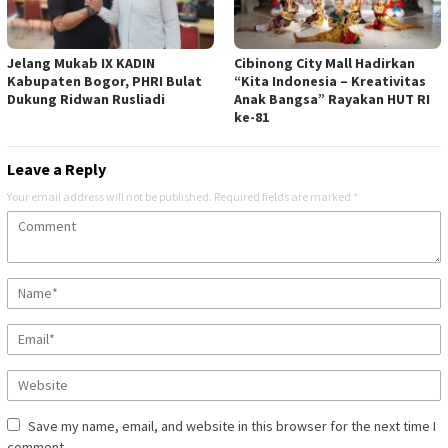
Jelang Mukab IX KADIN
Cibinong City Mall Hadirkan
Kabupaten Bogor, PHRI Bulat
“Kita Indonesia – Kreativitas
Dukung Ridwan Rusliadi
Anak Bangsa” Rayakan HUT RI
ke-81
Leave a Reply
Your email address will not be published.
Required fields are marked
*
Save my name, email, and website in this browser for the next time I
comment.