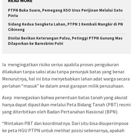
READ MORE
PTPN Buka Suara, Pemegang KSO Urus Perijinan Melalui Satu
Pintu
Sidang Kedua Sengketa Lahan, PTPN 1 Kembali Mangkir di PN
Cibinong
Dinilai Berikan Keterangan Palsu, Petinggi PTPN Gunung Mas
Dilaporkan ke Bareskrim Polri
Ia mengingatkan risiko serius apabila proses pengukuran
dilakukan tanpa saksi atau tanpa penunjuk batas yang benar.
Menurutnya, hal ini bisa menyebabkan lahan adat warga secara
perlahan “masuk” ke dalam areal garapan milik perusahaan.
Asep menegaskan bahwa penentuan batas tanah yang akurat
hanya dapat dipastikan melalui Peta Bidang Tanah (PBT) resmi
yang diterbitkan oleh Badan Pertanahan Nasional (BPN).
“Mintakan PBT dan koordinatnya. Dari situ bisa disuperimpose
ke peta HGU PTPN untuk melihat posisi sebenarnya, apakah