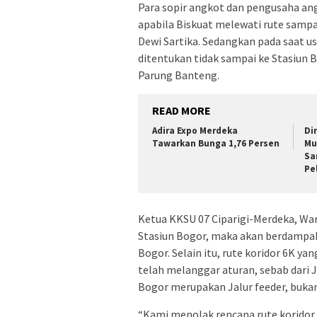
Para sopir angkot dan pengusaha a
apabila Biskuat melewati rute sampa
Dewi Sartika. Sedangkan pada saat us
ditentukan tidak sampai ke Stasiun 
Parung Banteng.
READ MORE
Adira Expo Merdeka
Di
Tawarkan Bunga 1,76 Persen
Mu
Sa
Pe
Ketua KKSU 07 Ciparigi-Merdeka, Wa
Stasiun Bogor, maka akan berdampak
Bogor. Selain itu, rute koridor 6K ya
telah melanggar aturan, sebab dari 
Bogor merupakan Jalur feeder, bukan
“Kami menolak rencana rute koridor 