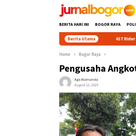
Skip
to
content
BERITA HARI INI
BOGOR RAYA
POLI
Berita Utama
437 Rider dari 18 Provinsi
Home
Bogor Raya
Pengusaha Angkot 
Aga Alamanda
August 12, 2025