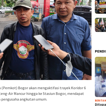
PENDI
 (Pemkot) Bogor akan mengaktifasi trayek Koridor 6
nteng-Air Mancur hingga ke Stasiun Bogor, mendapat
an pengusaha angkutan umum.
BERITA H
Ditopa