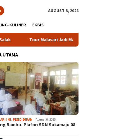
h
AUGUST 8, 2026
ING-KULINER
EKBIS
r Malasari Jadi Magnet Sport Tourism, Dongkrak Pariwisata dan
A UTAMA
ARI INI
,
PENDIDIKAN
August 6, 2026
ng Bambu, Plafon SDN Sukamaju 08