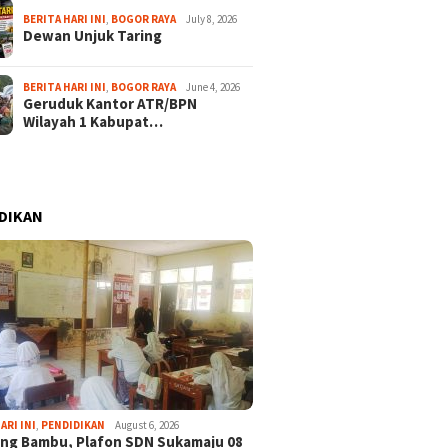
BERITA HARI INI
,
BOGOR RAYA
July 8, 2026
Dewan Unjuk Taring
BERITA HARI INI
,
BOGOR RAYA
June 4, 2026
Geruduk Kantor ATR/BPN
Wilayah 1 Kabupat…
DIKAN
ARI INI
,
PENDIDIKAN
August 6, 2026
ng Bambu, Plafon SDN Sukamaju 08