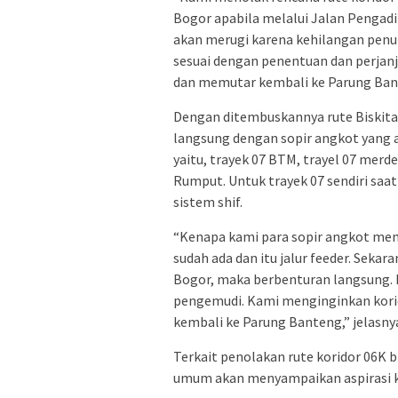
Bogor apabila melalui Jalan Pengadi
akan merugi karena kehilangan penum
sesuai dengan penentuan dan perjanj
dan memutar kembali ke Parung Bante
Dengan ditembuskannya rute Biskita
langsung dengan sopir angkot yang a
yaitu, trayek 07 BTM, trayel 07 merd
Rumput. Untuk trayek 07 sendiri saa
sistem shif.
“Kenapa kami para sopir angkot menol
sudah ada dan itu jalur feeder. Sekara
Bogor, maka berbenturan langsung. 
pengemudi. Kami menginginkan korid
kembali ke Parung Banteng,” jelasny
Terkait penolakan rute koridor 06K 
umum akan menyampaikan aspirasi k