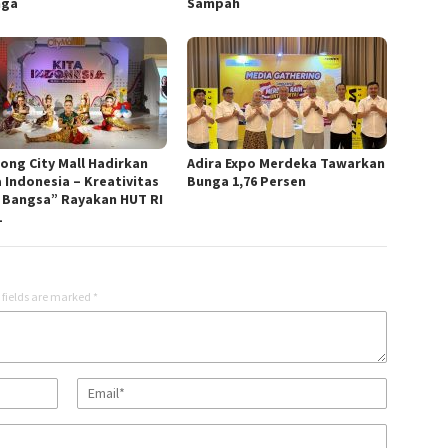
nga
Sampah
nong City Mall Hadirkan
Adira Expo Merdeka Tawarkan
a Indonesia – Kreativitas
Bunga 1,76 Persen
 Bangsa” Rayakan HUT RI
1
 fields are marked
*