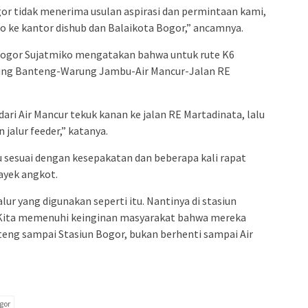
r tidak menerima usulan aspirasi dan permintaan kami,
 ke kantor dishub dan Balaikota Bogor,” ancamnya.
Bogor Sujatmiko mengatakan bahwa untuk rute K6
ung Banteng-Warung Jambu-Air Mancur-Jalan RE
ri Air Mancur tekuk kanan ke jalan RE Martadinata, lalu
jalur feeder,” katanya.
 sesuai dengan kesepakatan dan beberapa kali rapat
ayek angkot.
lur yang digunakan seperti itu. Nantinya di stasiun
 Kita memenuhi keinginan masyarakat bahwa mereka
nteng sampai Stasiun Bogor, bukan berhenti sampai Air
gor