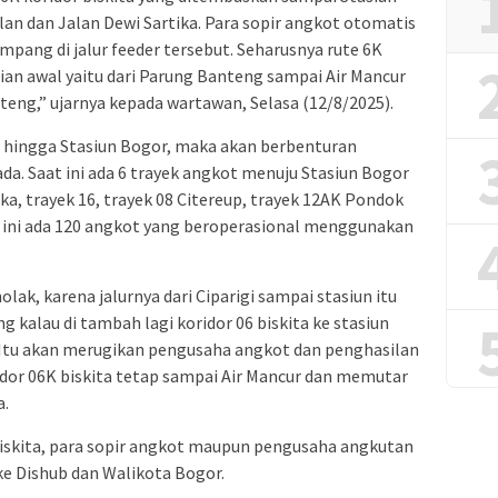
lan dan Jalan Dewi Sartika. Para sopir angkot otomatis
pang di jalur feeder tersebut. Seharusnya rute 6K
ian awal yaitu dari Parung Banteng sampai Air Mancur
ng,” ujarnya kepada wartawan, Selasa (12/8/2025).
 hingga Stasiun Bogor, maka akan berbenturan
da. Saat ini ada 6 trayek angkot menuju Stasiun Bogor
eka, trayek 16, trayek 08 Citereup, trayek 12AK Pondok
t ini ada 120 angkot yang beroperasional menggunakan
ak, karena jalurnya dari Ciparigi sampai stasiun itu
ng kalau di tambah lagi koridor 06 biskita ke stasiun
Itu akan merugikan pengusaha angkot dan penghasilan
or 06K biskita tetap sampai Air Mancur dan memutar
a.
biskita, para sopir angkot maupun pengusaha angkutan
e Dishub dan Walikota Bogor.