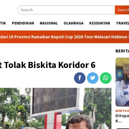
Searc
TIK
PENDIDIKAN
NASIONAL
OLAHRAGA
KESEHATAN
TRAVEL
 Ramaikan Bupati Cup 2026 Tour Malasari Halimun Salak
Tou
BERIT
Tolak Biskita Koridor 6
BERITA H
Ditopa
K…