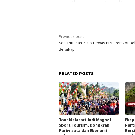
Post
Previous post
Soal Putusan PTUN Dewas PPJ, Pemkot Be
navigation
Bersikap
RELATED POSTS
Tour Malasari Jadi Magnet
Eksp
Sport Tourism, Dongkrak
Part
Pariwisata dan Ekonomi
Bers