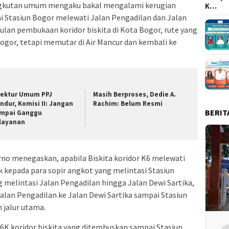
ngkutan umum mengaku bakal mengalami kerugian
K…
i Stasiun Bogor melewati Jalan Pengadilan dan Jalan
ulan pembukaan koridor biskita di Kota Bogor, rute yang
Bogor, tetapi memutar di Air Mancur dan kembali ke
rektur Umum PPJ
Masih Berproses, Dedie A.
ndur, Komisi II: Jangan
Rachim: Belum Resmi
BERIT
mpai Ganggu
layanan
rno menegaskan, apabila Biskita koridor K6 melewati
 kepada para sopir angkot yang melintasi Stasiun
ng melintasi Jalan Pengadilan hingga Jalan Dewi Sartika,
Jalan Pengadilan ke Jalan Dewi Sartika sampai Stasiun
 jalur utama.
6K koridor biskita yang ditembuskan sampai Stasiun