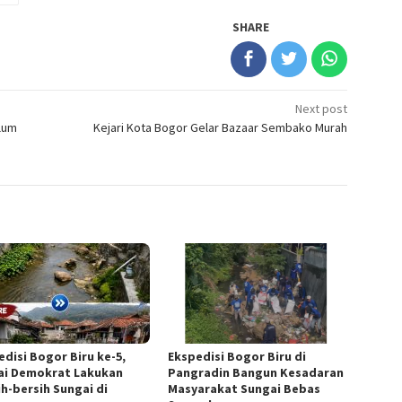
SHARE
Next post
lum
Kejari Kota Bogor Gelar Bazaar Sembako Murah
edisi Bogor Biru ke-5,
Ekspedisi Bogor Biru di
ai Demokrat Lakukan
Pangradin Bangun Kesadaran
ih-bersih Sungai di
Masyarakat Sungai Bebas