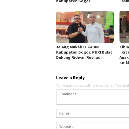
Kabupaten Bogor
Jasi
Jelang Mukab IX KADIN
Cibi
Kabupaten Bogor, PHRI Bulat
“Kit
Dukung Ridwan Rusliadi
Anak
ke-8
Leave a Reply
Your email address will not be published.
Required