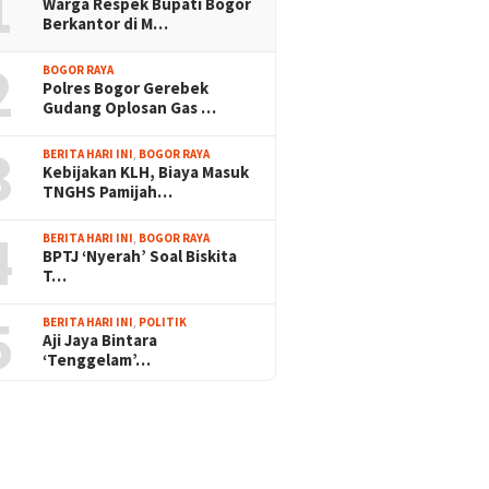
1
Warga Respek Bupati Bogor
Berkantor di M…
2
BOGOR RAYA
Polres Bogor Gerebek
Gudang Oplosan Gas …
3
BERITA HARI INI
,
BOGOR RAYA
Kebijakan KLH, Biaya Masuk
TNGHS Pamijah…
4
BERITA HARI INI
,
BOGOR RAYA
BPTJ ‘Nyerah’ Soal Biskita
T…
5
BERITA HARI INI
,
POLITIK
Aji Jaya Bintara
‘Tenggelam’…