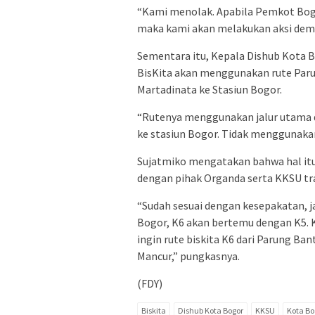
“Kami menolak. Apabila Pemkot Bogo
maka kami akan melakukan aksi demo
Sementara itu, Kepala Dishub Kota 
BisKita akan menggunakan rute Par
Martadinata ke Stasiun Bogor.
“Rutenya menggunakan jalur utama da
ke stasiun Bogor. Tidak menggunakan 
Sujatmiko mengatakan bahwa hal itu
dengan pihak Organda serta KKSU tr
“Sudah sesuai dengan kesepakatan, ja
Bogor, K6 akan bertemu dengan K5.
ingin rute biskita K6 dari Parung Ba
Mancur,” pungkasnya.
(FDY)
Biskita
Dishub Kota Bogor
KKSU
Kota Bo