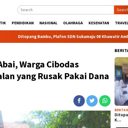
Searc
TIK
PENDIDIKAN
NASIONAL
OLAHRAGA
KESEHATAN
TRAVEL
g Bambu, Plafon SDN Sukamaju 08 Khawatir Ambruk
Adir
BERIT
Abai, Warga Cibodas
lan yang Rusak Pakai Dana
BERITA H
Ditopa
K…