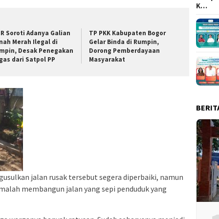
K…
R Soroti Adanya Galian
TP PKK Kabupaten Bogor
nah Merah Ilegal di
Gelar Binda di Rumpin,
mpin, Desak Penegakan
Dorong Pemberdayaan
gas dari Satpol PP
Masyarakat
BERIT
usulkan jalan rusak tersebut segera diperbaiki, namun
a malah membangun jalan yang sepi penduduk yang