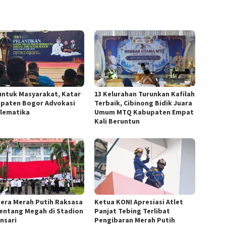
untuk Masyarakat, Katar
13 Kelurahan Turunkan Kafilah
paten Bogor Advokasi
Terbaik, Cibinong Bidik Juara
lematika
Umum MTQ Kabupaten Empat
Kali Beruntun
era Merah Putih Raksasa
Ketua KONI Apresiasi Atlet
entang Megah di Stadion
Panjat Tebing Terlibat
nsari
Pengibaran Merah Putih