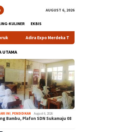
h
AUGUST 6, 2026
ING-KULINER
EKBIS
a Expo Merdeka Tawarkan Bunga 1,76 Persen
Atlet NPCI 
A UTAMA
ARI INI
,
PENDIDIKAN
August 6, 2026
ng Bambu, Plafon SDN Sukamaju 08