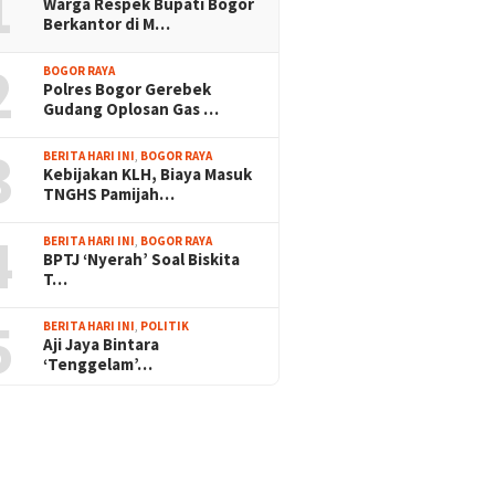
1
Warga Respek Bupati Bogor
Berkantor di M…
2
BOGOR RAYA
Polres Bogor Gerebek
Gudang Oplosan Gas …
3
BERITA HARI INI
,
BOGOR RAYA
Kebijakan KLH, Biaya Masuk
TNGHS Pamijah…
4
BERITA HARI INI
,
BOGOR RAYA
BPTJ ‘Nyerah’ Soal Biskita
T…
5
BERITA HARI INI
,
POLITIK
Aji Jaya Bintara
‘Tenggelam’…