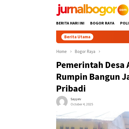
Skip
to
content
BERITA HARI INI
BOGOR RAYA
POLI
Berita Utama
Ditopan
Home
Bogor Raya
Pemerintah Desa 
Rumpin Bangun Ja
Pribadi
Sayyev
October 4, 2025