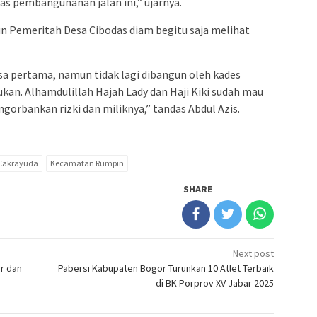
s pembangunanan jalan ini,” ujarnya.
un Pemeritah Desa Cibodas diam begitu saja melihat
sa pertama, namun tidak lagi dibangun oleh kades
kan. Alhamdulillah Hajah Lady dan Haji Kiki sudah mau
bankan rizki dan miliknya,” tandas Abdul Azis.
Cakrayuda
Kecamatan Rumpin
SHARE
Next post
ar dan
Pabersi Kabupaten Bogor Turunkan 10 Atlet Terbaik
di BK Porprov XV Jabar 2025