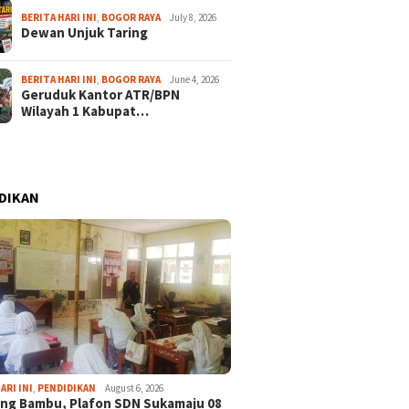
BERITA HARI INI
,
BOGOR RAYA
July 8, 2026
Dewan Unjuk Taring
BERITA HARI INI
,
BOGOR RAYA
June 4, 2026
Geruduk Kantor ATR/BPN
Wilayah 1 Kabupat…
DIKAN
ARI INI
,
PENDIDIKAN
August 6, 2026
ng Bambu, Plafon SDN Sukamaju 08