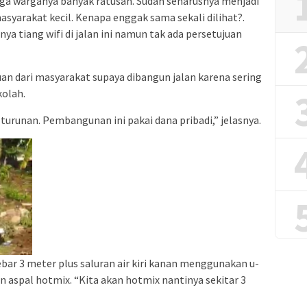
ngga warganya banyak ratusan. Sudah seharusnya menjadi
masyarakat kecil. Kenapa enggak sama sekali dilihat?.
a tiang wifi di jalan ini namun tak ada persetujuan
n dari masyarakat supaya dibangun jalan karena sering
kolah.
ni turunan. Pembangunan ini pakai dana pribadi,” jelasnya.
bar 3 meter plus saluran air kiri kanan menggunakan u-
n aspal hotmix. “Kita akan hotmix nantinya sekitar 3