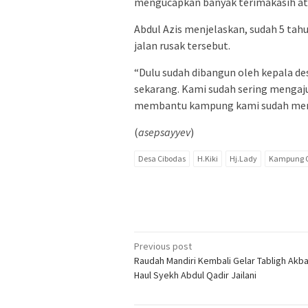
mengucapkan banyak terimakasih ata
Abdul Azis menjelaskan, sudah 5 tah
jalan rusak tersebut.
“Dulu sudah dibangun oleh kepala de
sekarang. Kami sudah sering mengaju
membantu kampung kami sudah mengor
(
asepsayyev
)
Desa Cibodas
H.Kiki
Hj.Lady
Kampung 
Post
Previous post
Raudah Mandiri Kembali Gelar Tabligh Akb
navigation
Haul Syekh Abdul Qadir Jailani