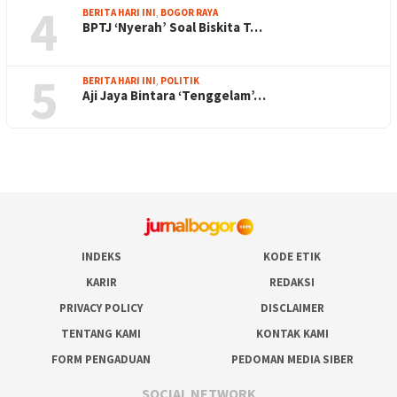
4
BERITA HARI INI
,
BOGOR RAYA
BPTJ ‘Nyerah’ Soal Biskita T…
5
BERITA HARI INI
,
POLITIK
Aji Jaya Bintara ‘Tenggelam’…
INDEKS
KODE ETIK
KARIR
REDAKSI
PRIVACY POLICY
DISCLAIMER
TENTANG KAMI
KONTAK KAMI
FORM PENGADUAN
PEDOMAN MEDIA SIBER
SOCIAL NETWORK