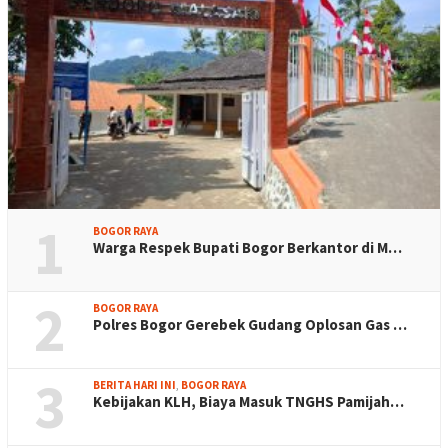
1
BOGOR RAYA
Warga Respek Bupati Bogor Berkantor di M…
2
BOGOR RAYA
Polres Bogor Gerebek Gudang Oplosan Gas …
3
BERITA HARI INI
,
BOGOR RAYA
Kebijakan KLH, Biaya Masuk TNGHS Pamijah…