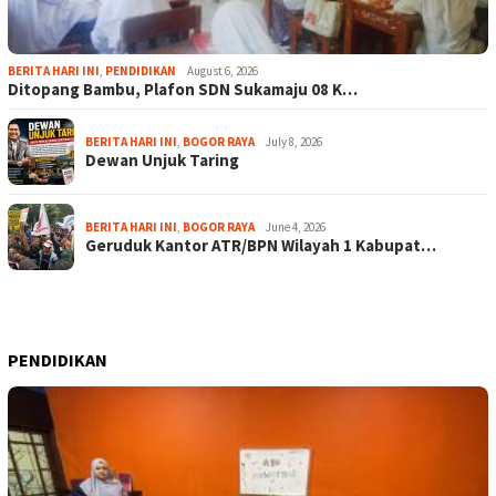
BERITA HARI INI
,
PENDIDIKAN
August 6, 2026
Ditopang Bambu, Plafon SDN Sukamaju 08 K…
BERITA HARI INI
,
BOGOR RAYA
July 8, 2026
Dewan Unjuk Taring
BERITA HARI INI
,
BOGOR RAYA
June 4, 2026
Geruduk Kantor ATR/BPN Wilayah 1 Kabupat…
PENDIDIKAN