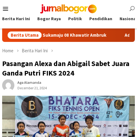
Skip
Mobile
to
Menu
content
Berita Hari Ini
Bogor Raya
Politik
Pendidikan
Nasional
lafon SDN Sukamaju 08 Khawatir Ambruk
Berita Utama
Adira Expo Mer
Home
Berita Hari Ini
Pasangan Alexa dan Abigail Sabet Juara
Ganda Putri FIKS 2024
Aga Alamanda
December 21, 2024