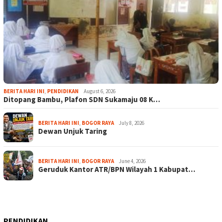
BERITA HARI INI
,
PENDIDIKAN
August 6, 2026
Ditopang Bambu, Plafon SDN Sukamaju 08 K…
BERITA HARI INI
,
BOGOR RAYA
July 8, 2026
Dewan Unjuk Taring
BERITA HARI INI
,
BOGOR RAYA
June 4, 2026
Geruduk Kantor ATR/BPN Wilayah 1 Kabupat…
PENDIDIKAN