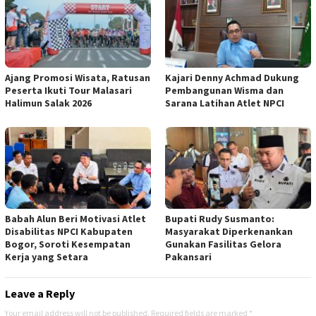
Ajang Promosi Wisata, Ratusan
Kajari Denny Achmad Dukung
Peserta Ikuti Tour Malasari
Pembangunan Wisma dan
Halimun Salak 2026
Sarana Latihan Atlet NPCI
Babah Alun Beri Motivasi Atlet
Bupati Rudy Susmanto:
Disabilitas NPCI Kabupaten
Masyarakat Diperkenankan
Bogor, Soroti Kesempatan
Gunakan Fasilitas Gelora
Kerja yang Setara
Pakansari
Leave a Reply
Your email address will not be published.
Required fields are marked
*