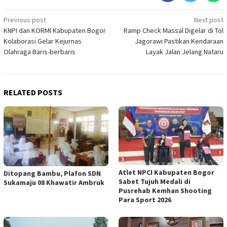
Post
Previous post
Next post
KNPI dan KORMI Kabupaten Bogor
Ramp Check Massal Digelar di Tol
navigation
Kolaborasi Gelar Kejurnas
Jagorawi Pastikan Kendaraan
Olahraga Baris-berbaris
Layak Jalan Jelang Nataru
RELATED POSTS
Atlet NPCI Kabupaten Bogor
Ditopang Bambu, Plafon SDN
Sabet Tujuh Medali di
Sukamaju 08 Khawatir Ambruk
Pusrehab Kemhan Shooting
Para Sport 2026