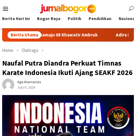
Skip
Mobile
to
Menu
content
Berita Hari Ini
Bogor Raya
Politik
Pendidikan
Nasional
 SDN Sukamaju 08 Khawatir Ambruk
Berita Utama
Adira Expo Merdeka 
Home
Olahraga
Naufal Putra Diandra Perkuat Timnas
Karate Indonesia Ikuti Ajang SEAKF 2026
Aga Alamanda
July 6, 2026