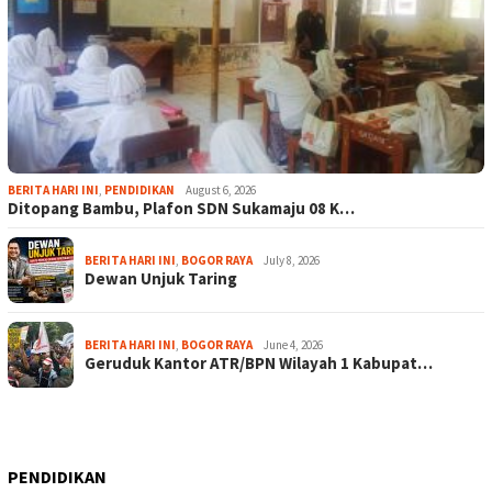
BERITA HARI INI
,
PENDIDIKAN
August 6, 2026
Ditopang Bambu, Plafon SDN Sukamaju 08 K…
BERITA HARI INI
,
BOGOR RAYA
July 8, 2026
Dewan Unjuk Taring
BERITA HARI INI
,
BOGOR RAYA
June 4, 2026
Geruduk Kantor ATR/BPN Wilayah 1 Kabupat…
PENDIDIKAN