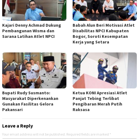
Kajari Denny Achmad Dukung
Babah Alun Beri Motivasi Atlet
Pembangunan Wisma dan
Disabilitas NPCI Kabupaten
Sarana Latihan Atlet NPCI
Bogor, Soroti Kesempatan
Kerja yang Setara
Bupati Rudy Susmanto:
Ketua KONI Apresiasi Atlet
Masyarakat Diperkenankan
Panjat Tebing Terlibat
Gunakan Fasilitas Gelora
Pengibaran Merah Putih
Pakansari
Raksasa
Leave a Reply
Your email address will not be published.
Required fields are marked
*