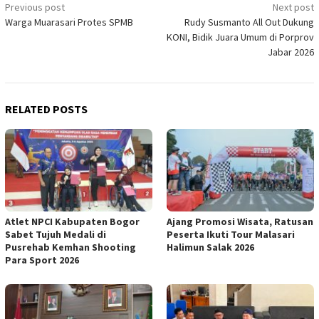
Post
Previous post
Next post
Warga Muarasari Protes SPMB
Rudy Susmanto All Out Dukung
navigation
KONI, Bidik Juara Umum di Porprov
Jabar 2026
RELATED POSTS
Atlet NPCI Kabupaten Bogor
Ajang Promosi Wisata, Ratusan
Sabet Tujuh Medali di
Peserta Ikuti Tour Malasari
Pusrehab Kemhan Shooting
Halimun Salak 2026
Para Sport 2026