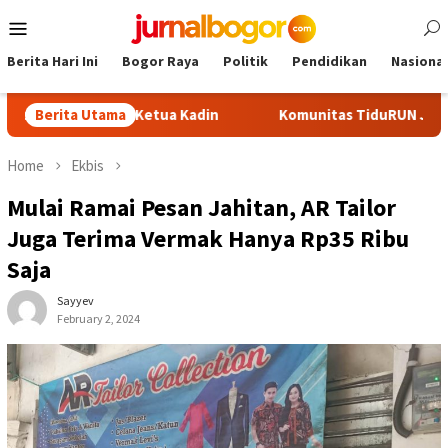
Skip
Mobile
to
Menu
content
Berita Hari Ini
Bogor Raya
Politik
Pendidikan
Nasional
i Calon Ketua Kadin
Berita Utama
Komunitas TiduRUN Jajal Jalur Baru 
Home
Ekbis
Mulai Ramai Pesan Jahitan, AR Tailor
Juga Terima Vermak Hanya Rp35 Ribu
Saja
Sayyev
February 2, 2024