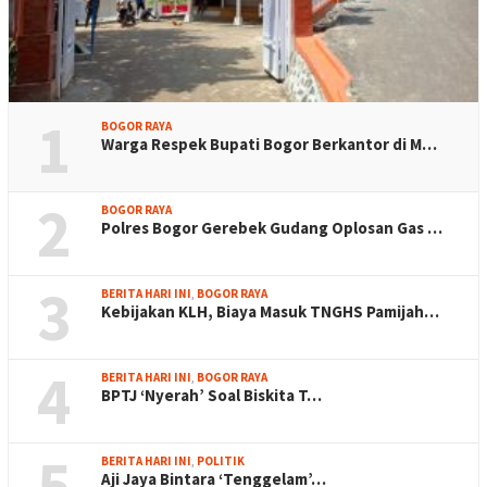
1
BOGOR RAYA
Warga Respek Bupati Bogor Berkantor di M…
2
BOGOR RAYA
Polres Bogor Gerebek Gudang Oplosan Gas …
3
BERITA HARI INI
,
BOGOR RAYA
Kebijakan KLH, Biaya Masuk TNGHS Pamijah…
4
BERITA HARI INI
,
BOGOR RAYA
BPTJ ‘Nyerah’ Soal Biskita T…
5
BERITA HARI INI
,
POLITIK
Aji Jaya Bintara ‘Tenggelam’…