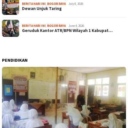
BERITA HARI INI
,
BOGOR RAYA
July 8, 2026
Dewan Unjuk Taring
BERITA HARI INI
,
BOGOR RAYA
June 4, 2026
Geruduk Kantor ATR/BPN Wilayah 1 Kabupat…
PENDIDIKAN