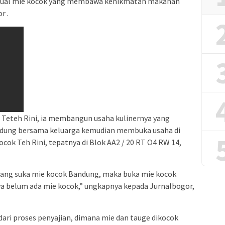
 penjual mie kocok yang membawa kenikmatan makanan
r .
Teteh Rini, ia membangun usaha kulinernya yang
ndung bersama keluarga kemudian membuka usaha di
ocok Teh Rini, tepatnya di Blok AA2 / 20 RT O4 RW 14,
yang suka mie kocok Bandung, maka buka mie kocok
ya belum ada mie kocok,” ungkapnya kepada Jurnalbogor,
ari proses penyajian, dimana mie dan tauge dikocok