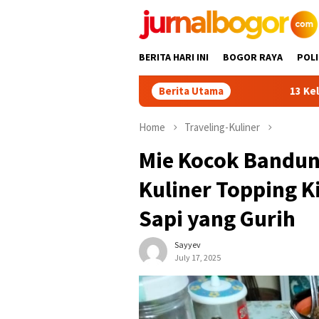
Skip
to
content
BERITA HARI INI
BOGOR RAYA
POLI
Berita Utama
13 Kelurahan Turunkan K
Home
Traveling-Kuliner
Mie Kocok Bandun
Kuliner Topping K
Sapi yang Gurih
Sayyev
July 17, 2025