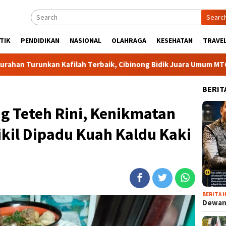
Searc
TIK
PENDIDIKAN
NASIONAL
OLAHRAGA
KESEHATAN
TRAVEL
afilah Terbaik, Cibinong Bidik Juara Umum MTQ Kabupaten Empat
BERIT
g Teteh Rini, Kenikmatan
ikil Dipadu Kuah Kaldu Kaki
BERITA H
Dewan