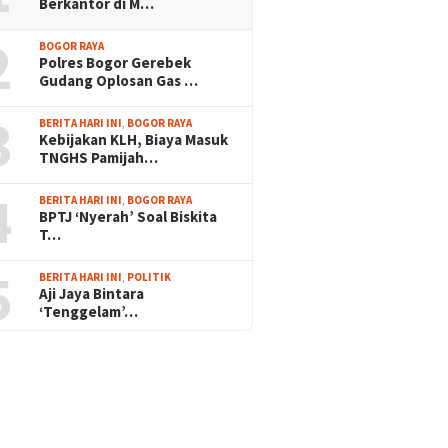
Berkantor di M…
2
BOGOR RAYA
Polres Bogor Gerebek
Gudang Oplosan Gas …
3
BERITA HARI INI
,
BOGOR RAYA
Kebijakan KLH, Biaya Masuk
TNGHS Pamijah…
4
BERITA HARI INI
,
BOGOR RAYA
BPTJ ‘Nyerah’ Soal Biskita
T…
5
BERITA HARI INI
,
POLITIK
Aji Jaya Bintara
‘Tenggelam’…