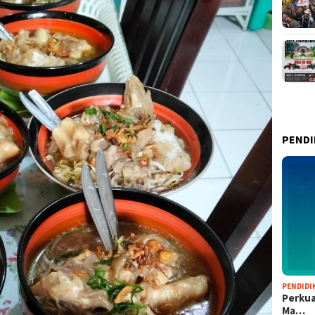
PENDI
PENDIDI
Perkua
Ma…