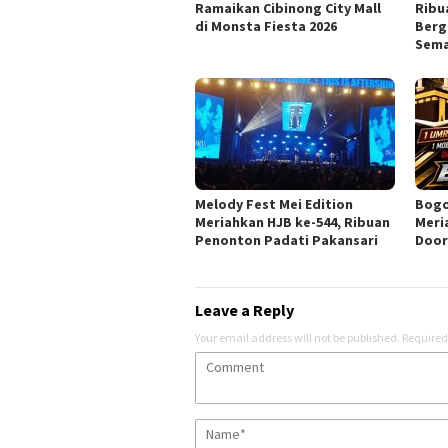
Ramaikan Cibinong City Mall
Ribu
di Monsta Fiesta 2026
Berg
Sema
Melody Fest Mei Edition
Bogo
Meriahkan HJB ke-544, Ribuan
Meri
Penonton Padati Pakansari
Door
Leave a Reply
Your email address will not be published.
Required