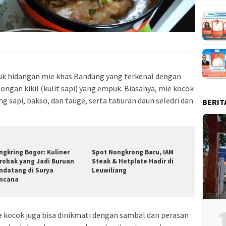
uk hidangan mie khas Bandung yang terkenal dengan
ongan kikil (kulit sapi) yang empuk. Biasanya, mie kocok
g sapi, bakso, dan tauge, serta taburan daun seledri dan
BERIT
ngkring Bogor: Kuliner
Spot Nongkrong Baru, IAM
robak yang Jadi Buruan
Steak & Hotplate Hadir di
ndatang di Surya
Leuwiliang
ncana
kocok juga bisa dinikmati dengan sambal dan perasan