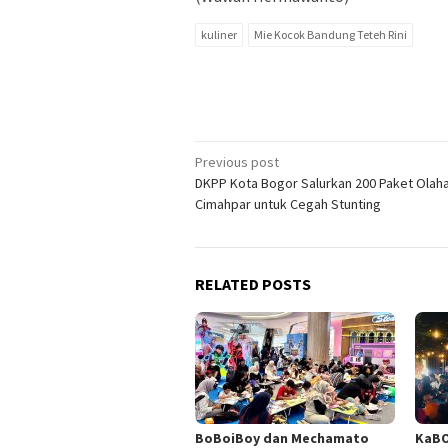
kuliner
Mie Kocok Bandung Teteh Rini
Post
Previous post
DKPP Kota Bogor Salurkan 200 Paket Olaha
navigation
Cimahpar untuk Cegah Stunting
RELATED POSTS
BoBoiBoy dan Mechamato
KaBO