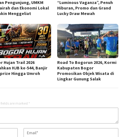
an Pengunjung, UMKM
“Luminous Vaganza”, Penuh
airah dan Ekonomi Lokal
Hiburan, Promo dan Grand
kin Menggeliat
Lucky Draw Mewah
r Hujan Trail 2026
Road To Bogorun 2026, Kormi
ahkan HJB ke-544, Banjir
Kabupaten Bogor
prize Hingga Umroh
Promosikan Objek Wisata di
Lingkar Gunung Salak
 fields are marked
*