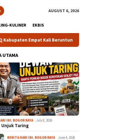
h
AUGUST 6, 2026
ING-KULINER
EKBIS
 Kali Beruntun
Bupati Rudy Susmanto: Masyarakat Diperk
A UTAMA
ARI INI
,
BOGOR RAYA
July 8, 2026
 Unjuk Taring
BERITA HARI INI
,
BOGOR RAYA
June 4, 2026