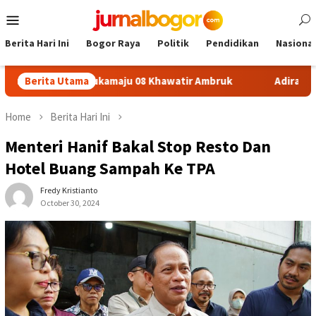
Skip
Mobile
to
Menu
content
Berita Hari Ini
Bogor Raya
Politik
Pendidikan
Nasional
on SDN Sukamaju 08 Khawatir Ambruk
Berita Utama
Adira Expo Merdeka
Home
Berita Hari Ini
Menteri Hanif Bakal Stop Resto Dan
Hotel Buang Sampah Ke TPA
Fredy Kristianto
October 30, 2024