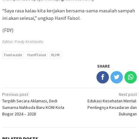
“Saya rasa kalau kita kerjakan bersama-sama masalah sampah
ini akan selesai,” ungkap Hanif Faisol.
(FDY)
Editor: Fredy Kristianto
Food waste
Hanif Faisol
KLHK
SHARE
Post
Previous post
Next post
Terpilih Secara Aklamasi, Dedi
Edukasi Kesehatan Mental:
navigation
Sumarna Nahkoda Baru KONI Kota
Pentingnya Kesadaran dan
Bogor 2024 – 2028
Dukungan
RELATED POSTS