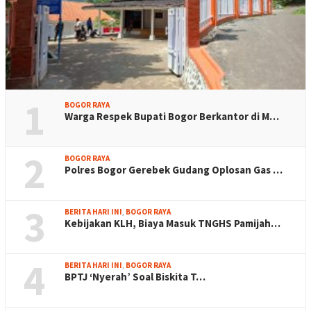
1
BOGOR RAYA
Warga Respek Bupati Bogor Berkantor di M…
2
BOGOR RAYA
Polres Bogor Gerebek Gudang Oplosan Gas …
3
BERITA HARI INI
,
BOGOR RAYA
Kebijakan KLH, Biaya Masuk TNGHS Pamijah…
4
BERITA HARI INI
,
BOGOR RAYA
BPTJ ‘Nyerah’ Soal Biskita T…