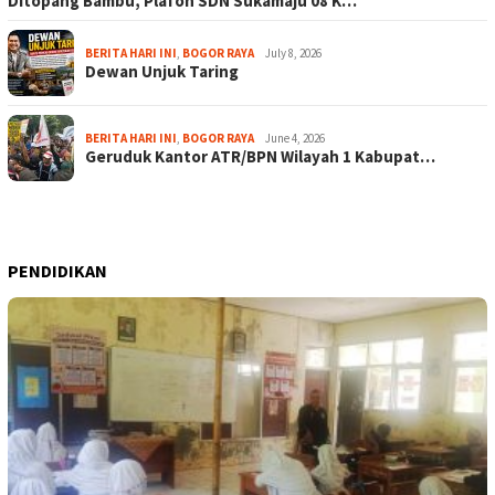
Ditopang Bambu, Plafon SDN Sukamaju 08 K…
BERITA HARI INI
,
BOGOR RAYA
July 8, 2026
Dewan Unjuk Taring
BERITA HARI INI
,
BOGOR RAYA
June 4, 2026
Geruduk Kantor ATR/BPN Wilayah 1 Kabupat…
PENDIDIKAN