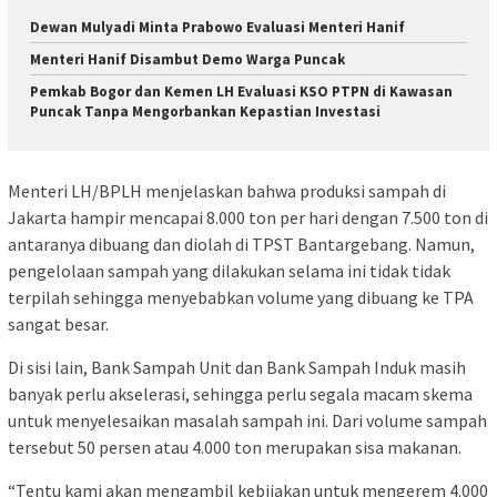
Dewan Mulyadi Minta Prabowo Evaluasi Menteri Hanif
Menteri Hanif Disambut Demo Warga Puncak
Pemkab Bogor dan Kemen LH Evaluasi KSO PTPN di Kawasan
Puncak Tanpa Mengorbankan Kepastian Investasi
Menteri LH/BPLH menjelaskan bahwa produksi sampah di
Jakarta hampir mencapai 8.000 ton per hari dengan 7.500 ton di
antaranya dibuang dan diolah di TPST Bantargebang. Namun,
pengelolaan sampah yang dilakukan selama ini tidak tidak
terpilah sehingga menyebabkan volume yang dibuang ke TPA
sangat besar.
Di sisi lain, Bank Sampah Unit dan Bank Sampah Induk masih
banyak perlu akselerasi, sehingga perlu segala macam skema
untuk menyelesaikan masalah sampah ini. Dari volume sampah
tersebut 50 persen atau 4.000 ton merupakan sisa makanan.
“Tentu kami akan mengambil kebijakan untuk mengerem 4.000