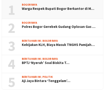
1
BOGOR RAYA
Warga Respek Bupati Bogor Berkantor di M…
2
BOGOR RAYA
Polres Bogor Gerebek Gudang Oplosan Gas …
3
BERITA HARI INI
,
BOGOR RAYA
Kebijakan KLH, Biaya Masuk TNGHS Pamijah…
4
BERITA HARI INI
,
BOGOR RAYA
BPTJ ‘Nyerah’ Soal Biskita T…
5
BERITA HARI INI
,
POLITIK
Aji Jaya Bintara ‘Tenggelam’…