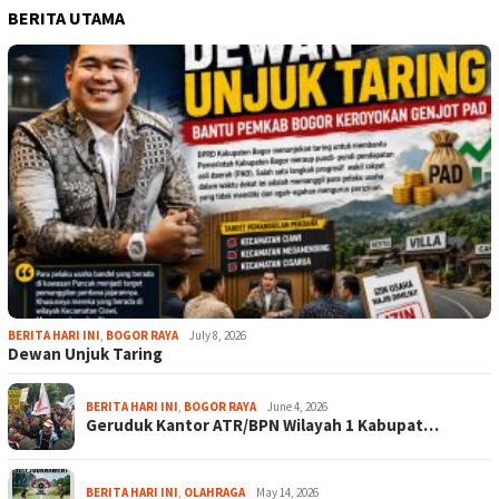
BERITA UTAMA
BERITA HARI INI
,
BOGOR RAYA
July 8, 2026
Dewan Unjuk Taring
BERITA HARI INI
,
BOGOR RAYA
June 4, 2026
Geruduk Kantor ATR/BPN Wilayah 1 Kabupat…
BERITA HARI INI
,
OLAHRAGA
May 14, 2026