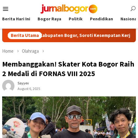
Skip
Mobile
to
Menu
content
Berita Hari Ini
Bogor Raya
Politik
Pendidikan
Nasional
itas NPCI Kabupaten Bogor, Soroti Kesempatan Kerja yang Setara
Berita Utama
Home
Olahraga
Membanggakan! Skater Kota Bogor Raih
2 Medali di FORNAS VIII 2025
Sayyev
August 6, 2025