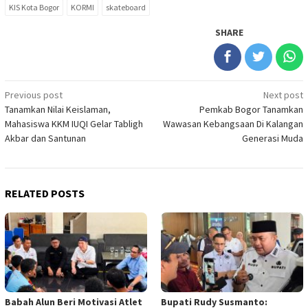
KIS Kota Bogor
KORMI
skateboard
SHARE
Post
Previous post
Next post
Tanamkan Nilai Keislaman,
Pemkab Bogor Tanamkan
navigation
Mahasiswa KKM IUQI Gelar Tabligh
Wawasan Kebangsaan Di Kalangan
Akbar dan Santunan
Generasi Muda
RELATED POSTS
Babah Alun Beri Motivasi Atlet
Bupati Rudy Susmanto: