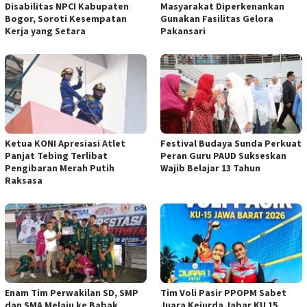
Disabilitas NPCI Kabupaten
Masyarakat Diperkenankan
Bogor, Soroti Kesempatan
Gunakan Fasilitas Gelora
Kerja yang Setara
Pakansari
Ketua KONI Apresiasi Atlet
Festival Budaya Sunda Perkuat
Panjat Tebing Terlibat
Peran Guru PAUD Sukseskan
Pengibaran Merah Putih
Wajib Belajar 13 Tahun
Raksasa
‎Enam Tim Perwakilan SD, SMP
Tim Voli Pasir PPOPM Sabet
dan SMA Melaju ke Babak
Juara Kejurda Jabar KU 15