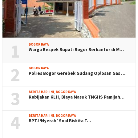
1
BOGOR RAYA
Warga Respek Bupati Bogor Berkantor di M…
2
BOGOR RAYA
Polres Bogor Gerebek Gudang Oplosan Gas …
3
BERITA HARI INI
,
BOGOR RAYA
Kebijakan KLH, Biaya Masuk TNGHS Pamijah…
4
BERITA HARI INI
,
BOGOR RAYA
BPTJ ‘Nyerah’ Soal Biskita T…