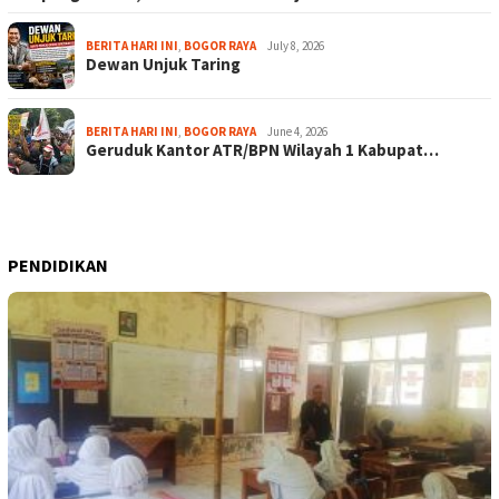
BERITA HARI INI
,
BOGOR RAYA
July 8, 2026
Dewan Unjuk Taring
BERITA HARI INI
,
BOGOR RAYA
June 4, 2026
Geruduk Kantor ATR/BPN Wilayah 1 Kabupat…
PENDIDIKAN