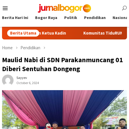
Skip
Mobile
to
Menu
content
Berita Hari Ini
Bogor Raya
Politik
Pendidikan
Nasional
i Calon Ketua Kadin
Berita Utama
Komunitas TiduRUN Jajal Jalur Baru 
Home
Pendidikan
Maulid Nabi di SDN Parakanmuncang 01
Diberi Sentuhan Dongeng
Sayyev
October 6, 2024