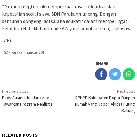
“Momen religi untuk memperkuat rasa solidaritas dan
kepedulian sosial siswa SDN Parakanmuncang. Dengan
sentuhan dongeng jadi sarana edukatif dalam memperingati
kelahiran Nabi Muhammad SAW yang penuh makna,” tukasnya.
(AE)
SDN Parakanmuncang 01
SHARE
Post
Previous post
Next post
Rudy Susmanto- Jaro Ade
DPKPP Kabupaten Bogor Bangun
navigation
Tawarkan Program Realistis
Rumah yang Roboh Akibat Puting
Beliung
RELATED POSTS