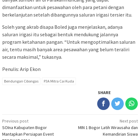
dimanfaatkan untuk pesawahan oleh para petani dengan
berkelanjutan setelah dibangunnya saluran irigasi tersier itu.
Soleh yang akrab disapa Boled juga menjelaskan, adanya
saluran irigasi itu sebagai bentuk mendukung jalannya
program ketahanan pangan. “Untuk mengoptimalkan saluran
air, tentu masih banyak area pesawahan yang belum teraliri
secara maksimal,” tukasnya.
Penulis: Arip Ekon
Bendungan Cibongas
P3A Mitra Cai Kuda
SHARE
Post
Previous post
Next post
SOIna Kabupaten Bogor
MIN 1 Bogor Latih Wirausaha dan
navigation
Mantapkan Persiapan Event
Kemandirian Siswa