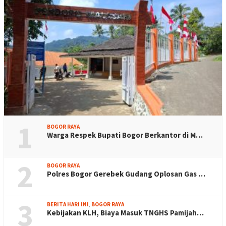
1
BOGOR RAYA
Warga Respek Bupati Bogor Berkantor di M…
2
BOGOR RAYA
Polres Bogor Gerebek Gudang Oplosan Gas …
3
BERITA HARI INI
,
BOGOR RAYA
Kebijakan KLH, Biaya Masuk TNGHS Pamijah…