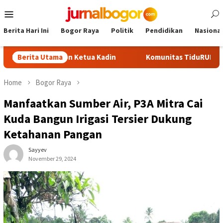
Skip
Mobile
to
Menu
content
Berita Hari Ini
Bogor Raya
Politik
Pendidikan
Nasional
Jadi Calon Ketua Kadin
Berita Utama
Komunitas TiduRUN Jajal Jalur Ba
Home
Bogor Raya
Manfaatkan Sumber Air, P3A Mitra Cai
Kuda Bangun Irigasi Tersier Dukung
Ketahanan Pangan
Sayyev
November 29, 2024