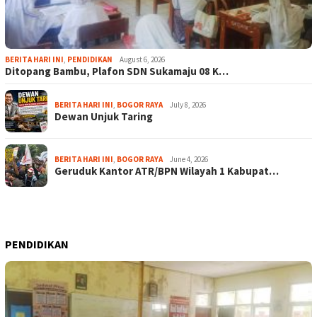
BERITA HARI INI
,
PENDIDIKAN
August 6, 2026
Ditopang Bambu, Plafon SDN Sukamaju 08 K…
BERITA HARI INI
,
BOGOR RAYA
July 8, 2026
Dewan Unjuk Taring
BERITA HARI INI
,
BOGOR RAYA
June 4, 2026
Geruduk Kantor ATR/BPN Wilayah 1 Kabupat…
PENDIDIKAN