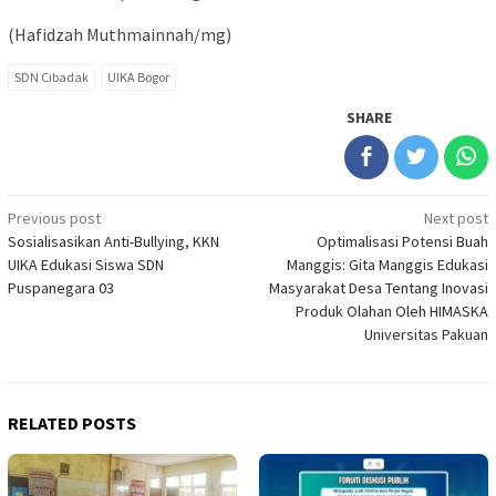
(Hafidzah Muthmainnah/mg)
SDN Cibadak
UIKA Bogor
SHARE
Post
Previous post
Next post
Sosialisasikan Anti-Bullying, KKN
Optimalisasi Potensi Buah
navigation
UIKA Edukasi Siswa SDN
Manggis: Gita Manggis Edukasi
Puspanegara 03
Masyarakat Desa Tentang Inovasi
Produk Olahan Oleh HIMASKA
Universitas Pakuan
RELATED POSTS