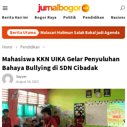
Skip
Mobile
to
Menu
content
Berita Hari Ini
Bogor Raya
Politik
Pendidikan
Nasional
r: Tour Malasari Halimun Salak Bakal jadi Agenda Tahunan
Berita Utama
Home
Pendidikan
Mahasiswa KKN UIKA Gelar Penyuluhan
Bahaya Bullying di SDN Cibadak
Sayyev
August 16, 2025