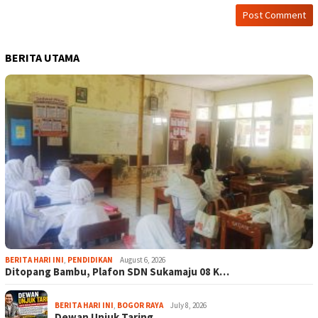
BERITA UTAMA
BERITA HARI INI
,
PENDIDIKAN
August 6, 2026
Ditopang Bambu, Plafon SDN Sukamaju 08 K…
BERITA HARI INI
,
BOGOR RAYA
July 8, 2026
Dewan Unjuk Taring