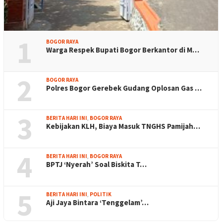
1
BOGOR RAYA
Warga Respek Bupati Bogor Berkantor di M…
2
BOGOR RAYA
Polres Bogor Gerebek Gudang Oplosan Gas …
3
BERITA HARI INI
,
BOGOR RAYA
Kebijakan KLH, Biaya Masuk TNGHS Pamijah…
4
BERITA HARI INI
,
BOGOR RAYA
BPTJ ‘Nyerah’ Soal Biskita T…
5
BERITA HARI INI
,
POLITIK
Aji Jaya Bintara ‘Tenggelam’…