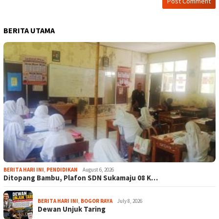
BERITA UTAMA
BERITA HARI INI
,
PENDIDIKAN
August 6, 2026
Ditopang Bambu, Plafon SDN Sukamaju 08 K…
BERITA HARI INI
,
BOGOR RAYA
July 8, 2026
Dewan Unjuk Taring