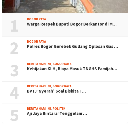
1
BOGOR RAYA
Warga Respek Bupati Bogor Berkantor di M…
2
BOGOR RAYA
Polres Bogor Gerebek Gudang Oplosan Gas …
3
BERITA HARI INI
,
BOGOR RAYA
Kebijakan KLH, Biaya Masuk TNGHS Pamijah…
4
BERITA HARI INI
,
BOGOR RAYA
BPTJ ‘Nyerah’ Soal Biskita T…
5
BERITA HARI INI
,
POLITIK
Aji Jaya Bintara ‘Tenggelam’…