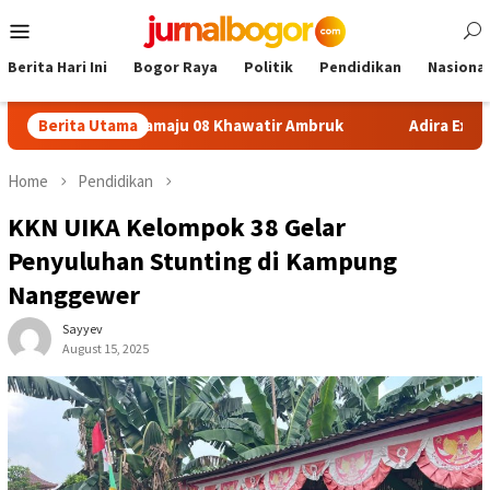
Skip
Mobile
to
Menu
content
Berita Hari Ini
Bogor Raya
Politik
Pendidikan
Nasional
 SDN Sukamaju 08 Khawatir Ambruk
Berita Utama
Adira Expo Merdeka 
Home
Pendidikan
KKN UIKA Kelompok 38 Gelar
Penyuluhan Stunting di Kampung
Nanggewer
Sayyev
August 15, 2025