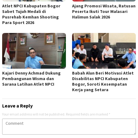
Atlet NPCI Kabupaten Bogor
Ajang Promosi Wisata, Ratusan
Sabet Tujuh Medali di
Peserta Ikuti Tour Malasari
Pusrehab Kemhan Shooting
Halimun Salak 2026
Para Sport 2026
Kajari Denny Achmad Dukung
Babah Alun Beri Motivasi Atlet
Pembangunan Wisma dan
Disabilitas NPCI Kabupaten
Sarana Latihan Atlet NPCI
Bogor, Soroti Kesempatan
Kerja yang Setara
Leave a Reply
Your email address will not be published.
Required fields are marked
*