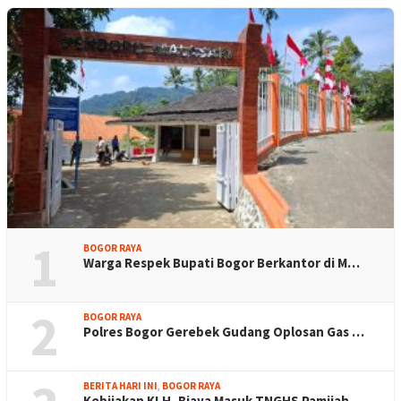
1
BOGOR RAYA
Warga Respek Bupati Bogor Berkantor di M…
2
BOGOR RAYA
Polres Bogor Gerebek Gudang Oplosan Gas …
BERITA HARI INI
,
BOGOR RAYA
Kebijakan KLH, Biaya Masuk TNGHS Pamijah…