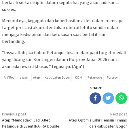
berlatih serta disiplin dalam segala hal yang akan jadi kunci
sukses.
Menurutnya, kegagala dan keberhasilan atlet dalam mencapa
target prestasi akan ditentukan oleh atlet itu sendiri dalam
menjaga kedisipinan dan kefokusan saat berlatih dan
bertanding.
“Insya allah jika Cabor Petanque bisa melampaui target medali
yang dicangkan Kontingen dalam Porprov Jabar 2026 nanti
akan ada reward khusus ” tegasnya. (Aga*)
Arif Rochmawan
Atep
Kabupaten Bogor
KONI
Petanque
Porprov
SHARE
Post
Previous post
Next post
Atep “Mendadak” Jadi Atlet
Atep Optimis Lahir Pemain Timnas
navigation
Petanque di Event INAFRA Double
dari Kabupaten Bogor