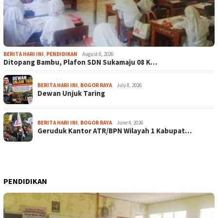
BERITA HARI INI
,
PENDIDIKAN
August 6, 2026
Ditopang Bambu, Plafon SDN Sukamaju 08 K…
BERITA HARI INI
,
BOGOR RAYA
July 8, 2026
Dewan Unjuk Taring
BERITA HARI INI
,
BOGOR RAYA
June 4, 2026
Geruduk Kantor ATR/BPN Wilayah 1 Kabupat…
PENDIDIKAN