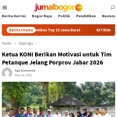
Skip
Mobile
to
Menu
content
Berita Hari Ini
Bogor Raya
Politik
Pendidikan
Nasional
 Bogor Tembus Top 15 Jawa Barat
Berita Utama
437 Rider dari 18 Prov
Home
Olahraga
Ketua KONI Berikan Motivasi untuk Tim
Petanque Jelang Porprov Jabar 2026
Aga Alamanda
May 24, 2026