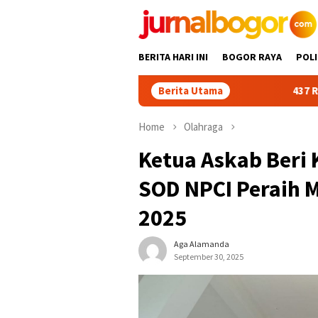
Skip
to
content
BERITA HARI INI
BOGOR RAYA
POLI
Berita Utama
437 Rider dari 18 Pr
Home
Olahraga
Ketua Askab Beri
SOD NPCI Peraih M
2025
Aga Alamanda
September 30, 2025