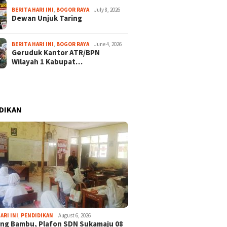
BERITA HARI INI
,
BOGOR RAYA
July 8, 2026
Dewan Unjuk Taring
BERITA HARI INI
,
BOGOR RAYA
June 4, 2026
Geruduk Kantor ATR/BPN
Wilayah 1 Kabupat…
DIKAN
ARI INI
,
PENDIDIKAN
August 6, 2026
ng Bambu, Plafon SDN Sukamaju 08