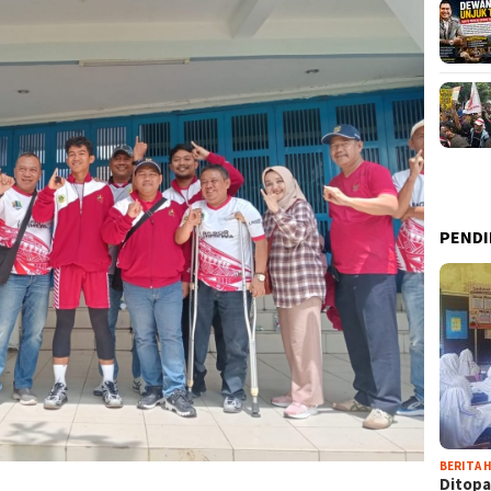
PENDI
BERITA H
Ditopa