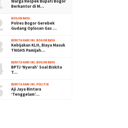
1
Warga Respek Bupati Bogor
Berkantor di M…
2
BOGOR RAYA
Polres Bogor Gerebek
Gudang Oplosan Gas …
3
BERITA HARI INI
,
BOGOR RAYA
Kebijakan KLH, Biaya Masuk
TNGHS Pamijah…
4
BERITA HARI INI
,
BOGOR RAYA
BPTJ ‘Nyerah’ Soal Biskita
T…
5
BERITA HARI INI
,
POLITIK
Aji Jaya Bintara
‘Tenggelam’…