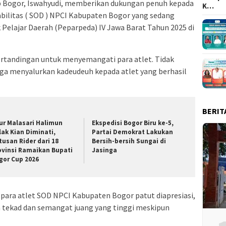
b Bogor, Iswahyudi, memberikan dukungan penuh kepada
K…
sabilitas ( SOD ) NPCI Kabupaten Bogor yang sedang
 Pelajar Daerah (Peparpeda) IV Jawa Barat Tahun 2025 di
ertandingan untuk menyemangati para atlet. Tidak
uga menyalurkan kadeudeuh kepada atlet yang berhasil
BERIT
ur Malasari Halimun
Ekspedisi Bogor Biru ke-5,
lak Kian Diminati,
Partai Demokrat Lakukan
tusan Rider dari 18
Bersih-bersih Sungai di
ovinsi Ramaikan Bupati
Jasinga
gor Cup 2026
para atlet SOD NPCI Kabupaten Bogor patut diapresiasi,
ekad dan semangat juang yang tinggi meskipun