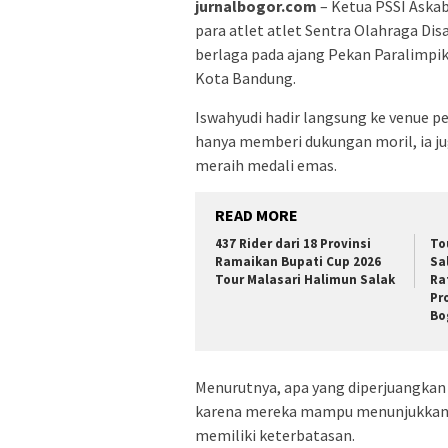
jurnalbogor.com
– Ketua PSSI Aska
para atlet atlet Sentra Olahraga Di
berlaga pada ajang Pekan Paralimpik
Kota Bandung.
Iswahyudi hadir langsung ke venue p
hanya memberi dukungan moril, ia j
meraih medali emas.
READ MORE
437 Rider dari 18 Provinsi
To
Ramaikan Bupati Cup 2026
Sa
Tour Malasari Halimun Salak
Ra
Pr
Bo
Menurutnya, apa yang diperjuangkan 
karena mereka mampu menunjukkan t
memiliki keterbatasan.