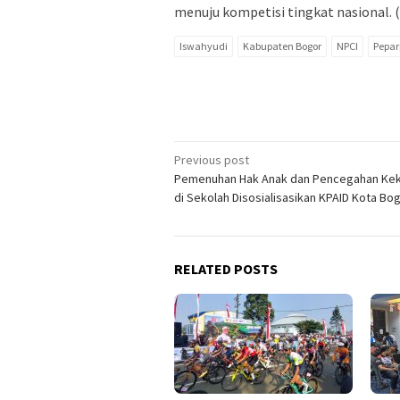
menuju kompetisi tingkat nasional. 
Iswahyudi
Kabupaten Bogor
NPCI
Pepa
Post
Previous post
Pemenuhan Hak Anak dan Pencegahan Ke
navigation
di Sekolah Disosialisasikan KPAID Kota Bo
RELATED POSTS