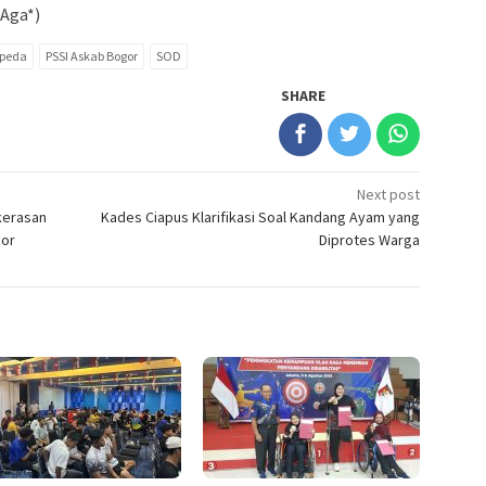
(Aga*)
rpeda
PSSI Askab Bogor
SOD
SHARE
Next post
kerasan
Kades Ciapus Klarifikasi Soal Kandang Ayam yang
gor
Diprotes Warga