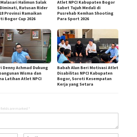
 Malasari Halimun Salak
Atlet NPCI Kabupaten Bogor
 Diminati, Ratusan Rider
Sabet Tujuh Medali di
 18 Provinsi Ramaikan
Pusrehab Kemhan Shooting
ti Bogor Cup 2026
Para Sport 2026
ri Denny Achmad Dukung
Babah Alun Beri Motivasi Atlet
angunan Wisma dan
Disabilitas NPCI Kabupaten
na Latihan Atlet NPCI
Bogor, Soroti Kesempatan
Kerja yang Setara
 fields are marked
*