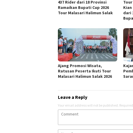
437 Rider dari 18 Provinsi
Tour
Ramaikan Bupati Cup 2026
Kian
Tour Malasari Halimun Salak
dari
Bupa
Ajang Promosi Wisata,
Kaja
Ratusan Peserta Ikuti Tour
Pemb
Malasari Halimun Salak 2026
Sara
Leave a Reply
Your email address will not be published.
Required