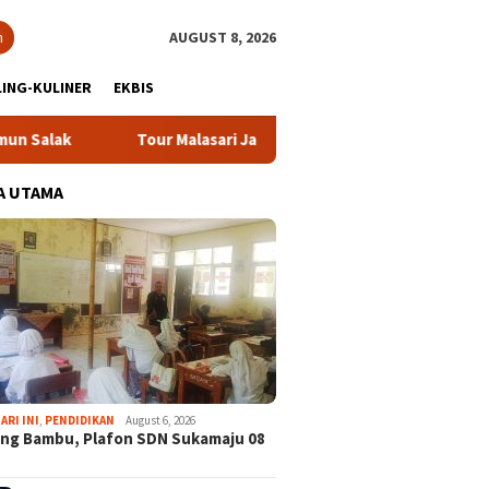
h
AUGUST 8, 2026
ING-KULINER
EKBIS
Tour Malasari Jadi Magnet Sport Tourism, Dongkrak Pariwisa
A UTAMA
ARI INI
,
PENDIDIKAN
August 6, 2026
ng Bambu, Plafon SDN Sukamaju 08