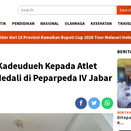
Searc
TIK
PENDIDIKAN
NASIONAL
OLAHRAGA
KESEHATAN
TRAVEL
ovinsi Ramaikan Bupati Cup 2026 Tour Malasari Halimun Salak
BERIT
 Kadeudueh Kepada Atlet
edali di Peparpeda IV Jabar
BERITA H
Ditopa
K…