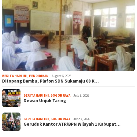
BERITA HARI INI
,
PENDIDIKAN
August 6, 2026
Ditopang Bambu, Plafon SDN Sukamaju 08 K…
BERITA HARI INI
,
BOGOR RAYA
July 8, 2026
Dewan Unjuk Taring
BERITA HARI INI
,
BOGOR RAYA
June 4, 2026
Geruduk Kantor ATR/BPN Wilayah 1 Kabupat…