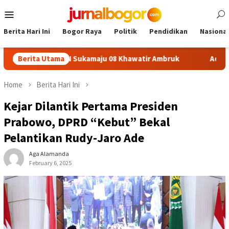
Skip
Mobile
to
Menu
content
Berita Hari Ini
Bogor Raya
Politik
Pendidikan
Nasional
lafon SDN Sukamaju 08 Khawatir Ambruk
Berita Utama
Adira Expo Mer
Home
Berita Hari Ini
Kejar Dilantik Pertama Presiden
Prabowo, DPRD “Kebut” Bekal
Pelantikan Rudy-Jaro Ade
Aga Alamanda
February 6, 2025