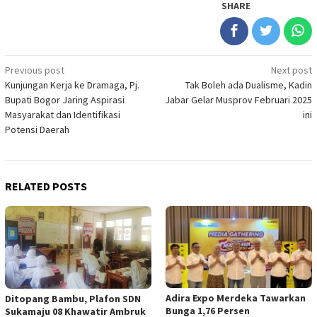
SHARE
Post
Previous post
Next post
Kunjungan Kerja ke Dramaga, Pj.
Tak Boleh ada Dualisme, Kadin
navigation
Bupati Bogor Jaring Aspirasi
Jabar Gelar Musprov Februari 2025
Masyarakat dan Identifikasi
ini
Potensi Daerah
RELATED POSTS
Adira Expo Merdeka Tawarkan
Ditopang Bambu, Plafon SDN
Bunga 1,76 Persen
Sukamaju 08 Khawatir Ambruk