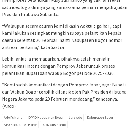
memproses pelantikan Rudy Susmanto yang tak lain rekan
satu ideologis dirinya yang sama-sama pernah menjadi ajudan
Presiden Prabowo Subianto.
“Walaupun secara aturan kami dikasih waktu tiga hari, tapi
kami lakukan sesingkat mungkin supaya pelantikan kepala
daerah serentak 20 Februari nanti Kabupaten Bogor nomor
antrean pertama,” kata Sastra.
Lebih lanjut ia memaparkan, pihaknya telah menjalin
komunikasi intens dengan Pemprov Jabar untuk proses
pelantikan Bupati dan Wabup Bogor periode 2025-2030.
“Kami sudah komunikasi dengan Pemprov Jabar, agar Bupati
dan Wabup Bogor terpilih dilantik oleh Pak Presiden di Istana
Negara Jakarta pada 20 Februari mendatang,” tandasnya.
(Ando)
Ade Ruhandi
DPRD Kabupaten Bogor
Jaro Ade
Kabupaten Bogor
KPU Kabupaten Bogor
Rudy Susmanto