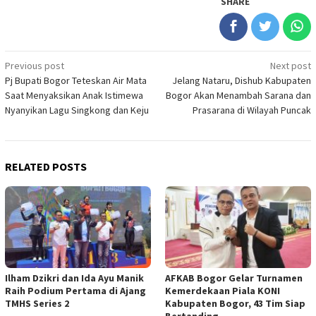
SHARE
Post
Previous post
Next post
Pj Bupati Bogor Teteskan Air Mata
Jelang Nataru, Dishub Kabupaten
navigation
Saat Menyaksikan Anak Istimewa
Bogor Akan Menambah Sarana dan
Nyanyikan Lagu Singkong dan Keju
Prasarana di Wilayah Puncak
RELATED POSTS
Ilham Dzikri dan Ida Ayu Manik
AFKAB Bogor Gelar Turnamen
Raih Podium Pertama di Ajang
Kemerdekaan Piala KONI
TMHS Series 2
Kabupaten Bogor, 43 Tim Siap