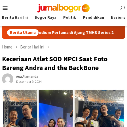
Skip
Mobile
to
Menu
content
Berita Hari Ini
Bogor Raya
Politik
Pendidikan
Nasional
anik Raih Podium Pertama di Ajang TMHS Series 2
Berita Utama
AFKAB Bo
Home
Berita Hari Ini
Keceriaan Atlet SOD NPCI Saat Foto
Bareng Andra and the BackBone
Aga Alamanda
December 9, 2024