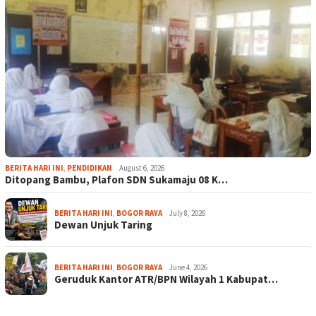
BERITA HARI INI
,
PENDIDIKAN
August 6, 2026
Ditopang Bambu, Plafon SDN Sukamaju 08 K…
BERITA HARI INI
,
BOGOR RAYA
July 8, 2026
Dewan Unjuk Taring
BERITA HARI INI
,
BOGOR RAYA
June 4, 2026
Geruduk Kantor ATR/BPN Wilayah 1 Kabupat…