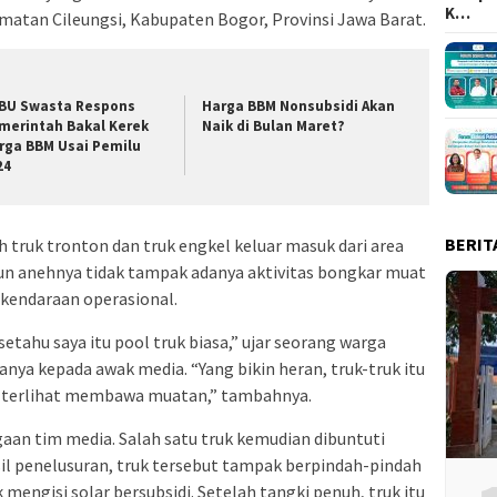
K…
atan Cileungsi, Kabupaten Bogor, Provinsi Jawa Barat.
BU Swasta Respons
Harga BBM Nonsubsidi Akan
merintah Bakal Kerek
Naik di Bulan Maret?
rga BBM Usai Pemilu
24
BERIT
 truk tronton dan truk engkel keluar masuk dari area
un anehnya tidak tampak adanya aktivitas bongkar muat
endaraan operasional.
setahu saya itu pool truk biasa,” ujar seorang warga
nya kepada awak media. “Yang bikin heran, truk-truk itu
ah terlihat membawa muatan,” tambahnya.
aan tim media. Salah satu truk kemudian dibuntuti
sil penelusuran, truk tersebut tampak berpindah-pindah
 mengisi solar bersubsidi. Setelah tangki penuh, truk itu