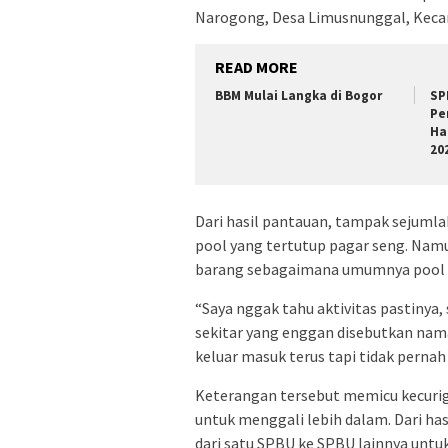
Narogong, Desa Limusnunggal, Kecam
READ MORE
BBM Mulai Langka di Bogor
SP
Pe
Ha
20
Dari hasil pantauan, tampak sejumlah
pool yang tertutup pagar seng. Nam
barang sebagaimana umumnya pool k
“Saya nggak tahu aktivitas pastinya, 
sekitar yang enggan disebutkan nama
keluar masuk terus tapi tidak pern
Keterangan tersebut memicu kecurig
untuk menggali lebih dalam. Dari ha
dari satu SPBU ke SPBU lainnya untuk