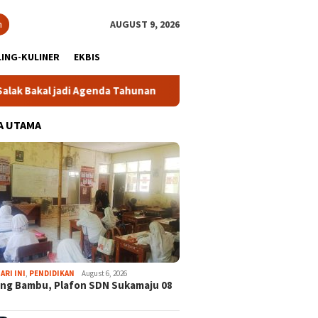
h
AUGUST 9, 2026
ING-KULINER
EKBIS
i Agenda Tahunan
Gabpeknas Dukung Ridwan Rusliadi Jadi
A UTAMA
ARI INI
,
PENDIDIKAN
August 6, 2026
ng Bambu, Plafon SDN Sukamaju 08