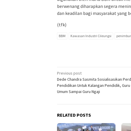
berwenang diharapkan segera menind
dan keadilan bagi masyarakat yang be
(tfk)
BBM
Kawasan Industri Cileungsi
penimbuna
Post
Previous post
Dede Chandra Sasmita Sosialisasikan Per
navigation
Pendidikan Untuk Kalangan Pendidik, Guru
Umum Sampai Guru Ngaji
RELATED POSTS