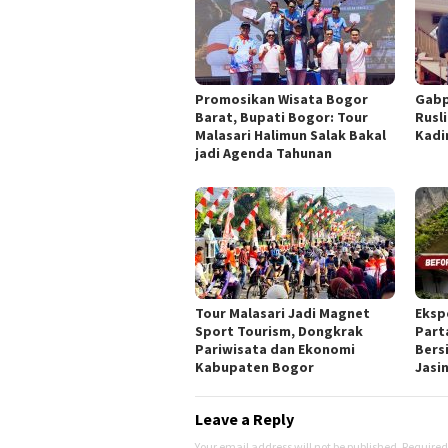
Promosikan Wisata Bogor
Gabp
Barat, Bupati Bogor: Tour
Rusl
Malasari Halimun Salak Bakal
Kadi
jadi Agenda Tahunan
Tour Malasari Jadi Magnet
Eksp
Sport Tourism, Dongkrak
Part
Pariwisata dan Ekonomi
Bers
Kabupaten Bogor
Jasi
Leave a Reply
Your email address will not be published.
Required