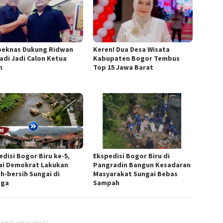
eknas Dukung Ridwan
Keren! Dua Desa Wisata
iadi Jadi Calon Ketua
Kabupaten Bogor Tembus
n
Top 15 Jawa Barat
edisi Bogor Biru ke-5,
Ekspedisi Bogor Biru di
ai Demokrat Lakukan
Pangradin Bangun Kesadaran
ih-bersih Sungai di
Masyarakat Sungai Bebas
nga
Sampah
 fields are marked
*