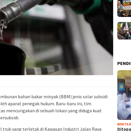
PENDI
nimbunan bahan bakar minyak (BBM) jenis solar subsidi
leh aparat penegak hukum. Baru-baru ini, tim
as mencurigakan di sebuah lokasi yang diduga kuat
rsubsidi.
BERITA H
l truk yang terletak di Kawasan Industri Jalan Raya
Ditopa