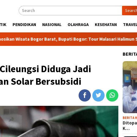
Searc
TIK
PENDIDIKAN
NASIONAL
OLAHRAGA
KESEHATAN
TRAVEL
gor Barat, Bupati Bogor: Tour Malasari Halimun Salak Bakal jad
BERIT
Cileungsi Diduga Jadi
n Solar Bersubsidi
BERITA H
Ditopa
K…