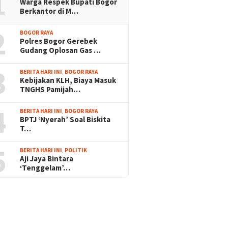
1
Warga Respek Bupati Bogor
Berkantor di M…
2
BOGOR RAYA
Polres Bogor Gerebek
Gudang Oplosan Gas …
3
BERITA HARI INI
,
BOGOR RAYA
Kebijakan KLH, Biaya Masuk
TNGHS Pamijah…
4
BERITA HARI INI
,
BOGOR RAYA
BPTJ ‘Nyerah’ Soal Biskita
T…
5
BERITA HARI INI
,
POLITIK
Aji Jaya Bintara
‘Tenggelam’…