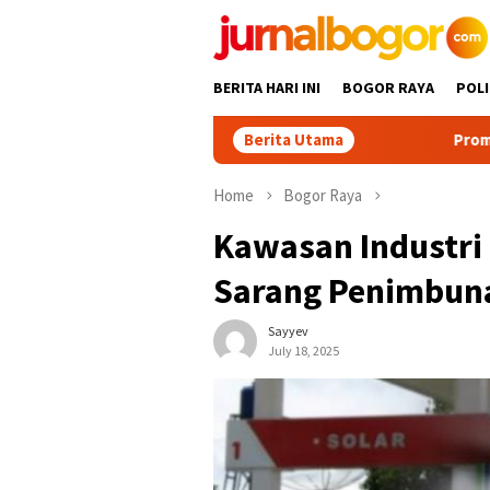
Skip
to
content
BERITA HARI INI
BOGOR RAYA
POLI
Berita Utama
Promosikan Wisata Bo
Home
Bogor Raya
Kawasan Industri 
Sarang Penimbuna
Sayyev
July 18, 2025