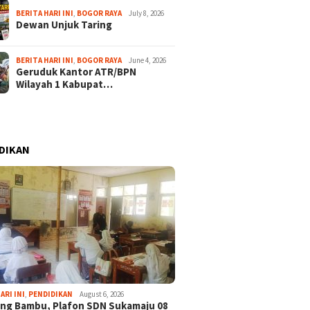
BERITA HARI INI
,
BOGOR RAYA
July 8, 2026
Dewan Unjuk Taring
BERITA HARI INI
,
BOGOR RAYA
June 4, 2026
Geruduk Kantor ATR/BPN
Wilayah 1 Kabupat…
DIKAN
ARI INI
,
PENDIDIKAN
August 6, 2026
ng Bambu, Plafon SDN Sukamaju 08