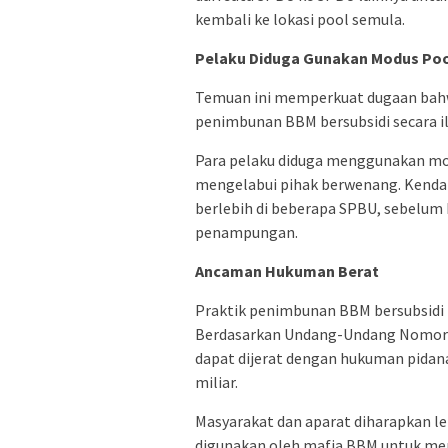
kembali ke lokasi pool semula.
Pelaku Diduga Gunakan Modus Poo
Temuan ini memperkuat dugaan bahw
penimbunan BBM bersubsidi secara il
Para pelaku diduga menggunakan mod
mengelabui pihak berwenang. Kendar
berlebih di beberapa SPBU, sebelum 
penampungan.
Ancaman Hukuman Berat
Praktik penimbunan BBM bersubsidi 
Berdasarkan Undang-Undang Nomor 2
dapat dijerat dengan hukuman pidan
miliar.
Masyarakat dan aparat diharapkan 
digunakan oleh mafia BBM untuk men