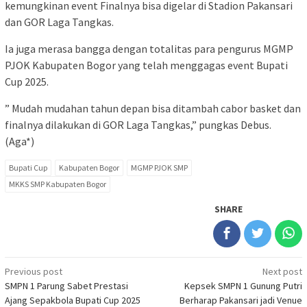
kemungkinan event Finalnya bisa digelar di Stadion Pakansari
dan GOR Laga Tangkas.
Ia juga merasa bangga dengan totalitas para pengurus MGMP
PJOK Kabupaten Bogor yang telah menggagas event Bupati
Cup 2025.
” Mudah mudahan tahun depan bisa ditambah cabor basket dan
finalnya dilakukan di GOR Laga Tangkas,” pungkas Debus.
(Aga*)
Bupati Cup
Kabupaten Bogor
MGMP PJOK SMP
MKKS SMP Kabupaten Bogor
SHARE
Post
Previous post
Next post
SMPN 1 Parung Sabet Prestasi
Kepsek SMPN 1 Gunung Putri
navigation
Ajang Sepakbola Bupati Cup 2025
Berharap Pakansari jadi Venue