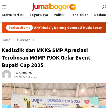
Skip
Mobile
to
Menu
content
Berita Hari Ini
Bogor Raya
Politik
Pendidikan
Nasional
idato “AHY Muda”, Dorong Generasi Muda Berani Bersuara dan M
Berita Utama
Home
Olahraga
Kadisdik dan MKKS SMP Apresiasi
Terobosan MGMP PJOK Gelar Event
Bupati Cup 2025
Aga Alamanda
November 13, 2025