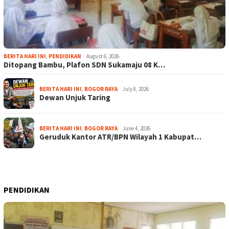
BERITA HARI INI
,
PENDIDIKAN
August 6, 2026
Ditopang Bambu, Plafon SDN Sukamaju 08 K…
BERITA HARI INI
,
BOGOR RAYA
July 8, 2026
Dewan Unjuk Taring
BERITA HARI INI
,
BOGOR RAYA
June 4, 2026
Geruduk Kantor ATR/BPN Wilayah 1 Kabupat…
PENDIDIKAN