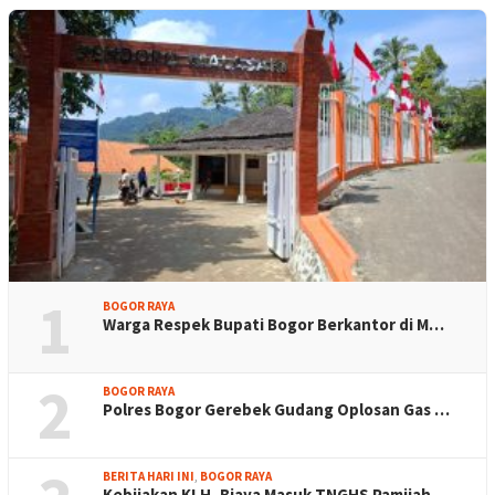
1
BOGOR RAYA
Warga Respek Bupati Bogor Berkantor di M…
2
BOGOR RAYA
Polres Bogor Gerebek Gudang Oplosan Gas …
BERITA HARI INI
,
BOGOR RAYA
Kebijakan KLH, Biaya Masuk TNGHS Pamijah…