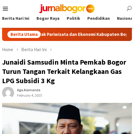
Skip
Mobile
to
Menu
content
Berita Hari Ini
Bogor Raya
Politik
Pendidikan
Nasional
 Dongkrak Pariwisata dan Ekonomi Kabupaten Bogor
Berita Utama
Tour 
Home
Berita Hari Ini
Junaidi Samsudin Minta Pemkab Bogor
Turun Tangan Terkait Kelangkaan Gas
LPG Subsidi 3 Kg
Aga Alamanda
February 4, 2025