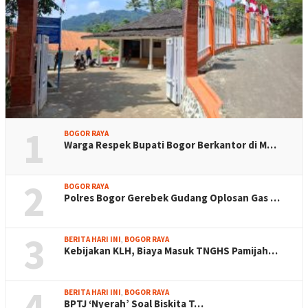
1
BOGOR RAYA
Warga Respek Bupati Bogor Berkantor di M…
2
BOGOR RAYA
Polres Bogor Gerebek Gudang Oplosan Gas …
3
BERITA HARI INI
,
BOGOR RAYA
Kebijakan KLH, Biaya Masuk TNGHS Pamijah…
4
BERITA HARI INI
,
BOGOR RAYA
BPTJ ‘Nyerah’ Soal Biskita T…