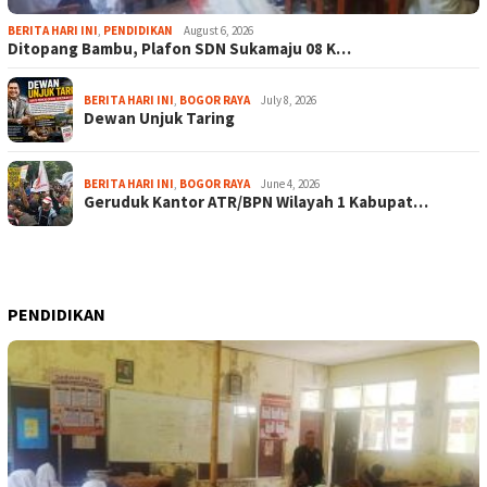
BERITA HARI INI
,
PENDIDIKAN
August 6, 2026
Ditopang Bambu, Plafon SDN Sukamaju 08 K…
BERITA HARI INI
,
BOGOR RAYA
July 8, 2026
Dewan Unjuk Taring
BERITA HARI INI
,
BOGOR RAYA
June 4, 2026
Geruduk Kantor ATR/BPN Wilayah 1 Kabupat…
PENDIDIKAN