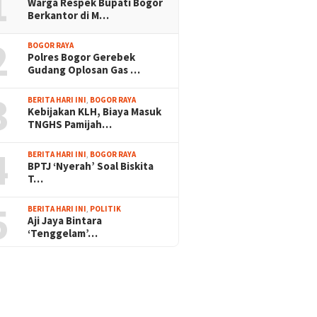
1
Warga Respek Bupati Bogor
Berkantor di M…
2
BOGOR RAYA
Polres Bogor Gerebek
Gudang Oplosan Gas …
3
BERITA HARI INI
,
BOGOR RAYA
Kebijakan KLH, Biaya Masuk
TNGHS Pamijah…
4
BERITA HARI INI
,
BOGOR RAYA
BPTJ ‘Nyerah’ Soal Biskita
T…
5
BERITA HARI INI
,
POLITIK
Aji Jaya Bintara
‘Tenggelam’…