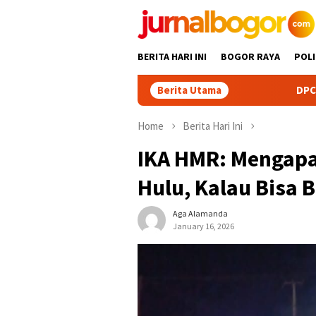
Skip
to
content
BERITA HARI INI
BOGOR RAYA
POLI
Berita Utama
DPC Partai Demokrat Kabu
Home
Berita Hari Ini
IKA HMR: Mengap
Hulu, Kalau Bisa B
Aga Alamanda
January 16, 2026