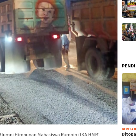
PENDI
BERITA H
Ditopa
 Alumni Himpunan Mahasiswa Rumpin (IKA HMR)