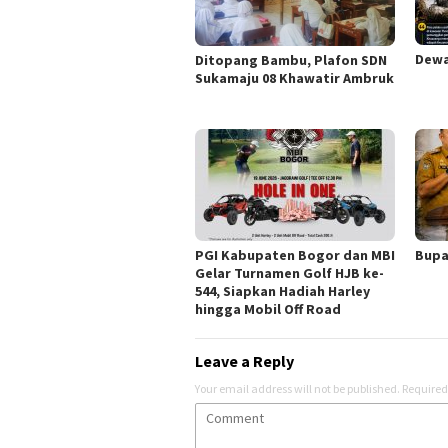
Dewa
Ditopang Bambu, Plafon SDN
Sukamaju 08 Khawatir Ambruk
PGI Kabupaten Bogor dan MBI
Bupa
Gelar Turnamen Golf HJB ke-
544, Siapkan Hadiah Harley
hingga Mobil Off Road
Leave a Reply
Your email address will not be published.
Required