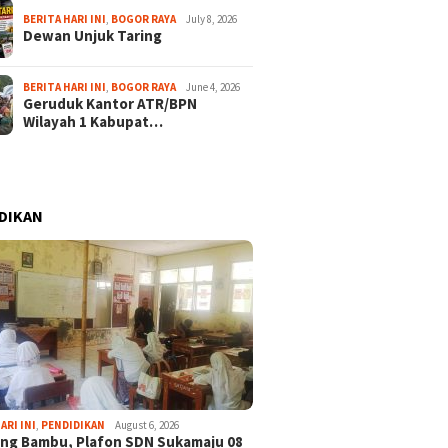
BERITA HARI INI
,
BOGOR RAYA
July 8, 2026
Dewan Unjuk Taring
BERITA HARI INI
,
BOGOR RAYA
June 4, 2026
Geruduk Kantor ATR/BPN
Wilayah 1 Kabupat…
DIKAN
ARI INI
,
PENDIDIKAN
August 6, 2026
ng Bambu, Plafon SDN Sukamaju 08