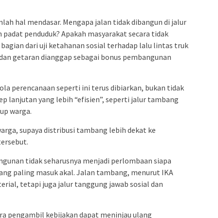
h hal mendasar. Mengapa jalan tidak dibangun di jalur
n padat penduduk? Apakah masyarakat secara tidak
agian dari uji ketahanan sosial terhadap lalu lintas truk
 dan getaran dianggap sebagai bonus pembangunan
a perencanaan seperti ini terus dibiarkan, bukan tidak
 lanjutan yang lebih “efisien”, seperti jalur tambang
up warga.
arga, supaya distribusi tambang lebih dekat ke
tersebut.
unan tidak seharusnya menjadi perlombaan siapa
yang paling masuk akal. Jalan tambang, menurut IKA
rial, tetapi juga jalur tanggung jawab sosial dan
para pengambil kebijakan dapat meninjau ulang