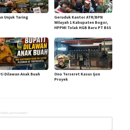
n Unjuk Taring
Geruduk Kantor ATR/BPN
Wilayah 1 Kabupaten Bogor,
HPPMI Tolak HGB Baru PT BSS
ti Dilawan Anak Buah
Ono Terseret Kasus Ijon
Proyek
 fields are marked
*