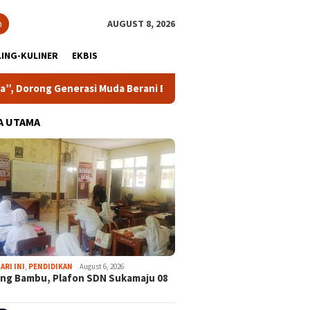
h
AUGUST 8, 2026
ING-KULINER
EKBIS
uda Berani Bersuara dan Merawat Demokrasi
Lomba Rakya
A UTAMA
ARI INI
,
PENDIDIKAN
August 6, 2026
ng Bambu, Plafon SDN Sukamaju 08