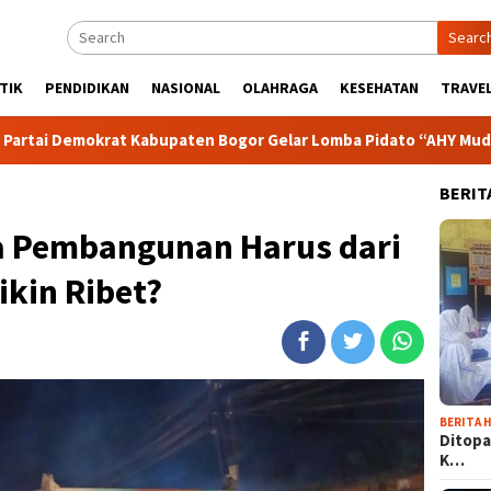
Searc
TIK
PENDIDIKAN
NASIONAL
OLAHRAGA
KESEHATAN
TRAVEL
paten Bogor Gelar Lomba Pidato “AHY Muda”, Dorong Generasi M
BERIT
a Pembangunan Harus dari
ikin Ribet?
BERITA H
Ditopa
K…