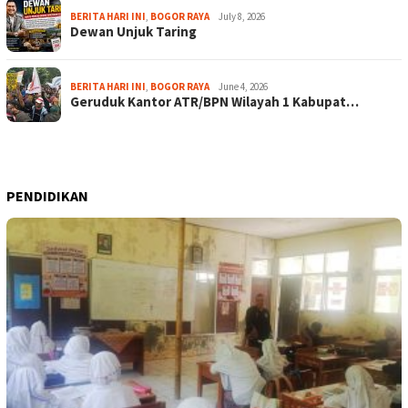
BERITA HARI INI
,
BOGOR RAYA
July 8, 2026
Dewan Unjuk Taring
BERITA HARI INI
,
BOGOR RAYA
June 4, 2026
Geruduk Kantor ATR/BPN Wilayah 1 Kabupat…
PENDIDIKAN