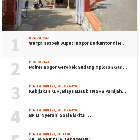
1
BOGOR RAYA
Warga Respek Bupati Bogor Berkantor di M…
2
BOGOR RAYA
Polres Bogor Gerebek Gudang Oplosan Gas …
3
BERITA HARI INI
,
BOGOR RAYA
Kebijakan KLH, Biaya Masuk TNGHS Pamijah…
4
BERITA HARI INI
,
BOGOR RAYA
BPTJ ‘Nyerah’ Soal Biskita T…
BERITA HARI INI
,
POLITIK
Aji Jaya Bintara ‘Tenggelam’…