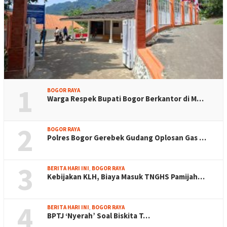
1
BOGOR RAYA
Warga Respek Bupati Bogor Berkantor di M…
2
BOGOR RAYA
Polres Bogor Gerebek Gudang Oplosan Gas …
3
BERITA HARI INI
,
BOGOR RAYA
Kebijakan KLH, Biaya Masuk TNGHS Pamijah…
4
BERITA HARI INI
,
BOGOR RAYA
BPTJ ‘Nyerah’ Soal Biskita T…