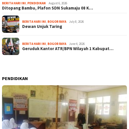
BERITA HARI INI
,
PENDIDIKAN
August 6, 2026
Ditopang Bambu, Plafon SDN Sukamaju 08 K…
BERITA HARI INI
,
BOGOR RAYA
July 8, 2026
Dewan Unjuk Taring
BERITA HARI INI
,
BOGOR RAYA
June 4, 2026
Geruduk Kantor ATR/BPN Wilayah 1 Kabupat…
PENDIDIKAN