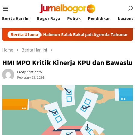
Skip
Mobile
to
Menu
content
Berita Hari Ini
Bogor Raya
Politik
Pendidikan
Nasional
alasari Halimun Salak Bakal jadi Agenda Tahunan
Berita Utama
Gabpekn
Home
Berita Hari Ini
HMI MPO Kritik Kinerja KPU dan Bawaslu
Fredy Kristianto
February 23, 2024