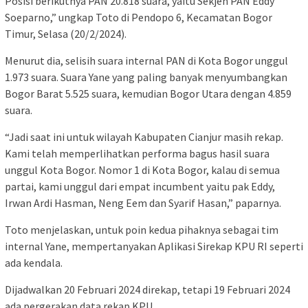
Posisi berikutnya PAN 20.818 suara, yaitu Sekjen PAN Eddy
Soeparno,” ungkap Toto di Pendopo 6, Kecamatan Bogor
Timur, Selasa (20/2/2024).
Menurut dia, selisih suara internal PAN di Kota Bogor unggul
1.973 suara. Suara Yane yang paling banyak menyumbangkan
Bogor Barat 5.525 suara, kemudian Bogor Utara dengan 4.859
suara.
“Jadi saat ini untuk wilayah Kabupaten Cianjur masih rekap.
Kami telah memperlihatkan performa bagus hasil suara
unggul Kota Bogor. Nomor 1 di Kota Bogor, kalau di semua
partai, kami unggul dari empat incumbent yaitu pak Eddy,
Irwan Ardi Hasman, Neng Eem dan Syarif Hasan,” paparnya.
Toto menjelaskan, untuk poin kedua pihaknya sebagai tim
internal Yane, mempertanyakan Aplikasi Sirekap KPU RI seperti
ada kendala.
Dijadwalkan 20 Februari 2024 direkap, tetapi 19 Februari 2024
ada pergerakan data rekap KPU.