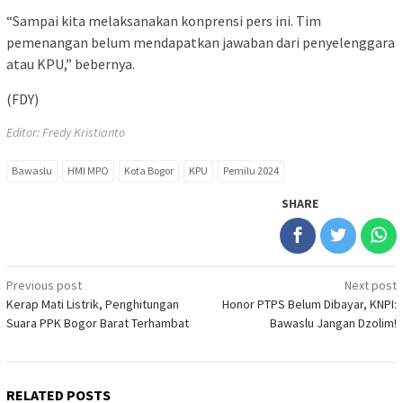
“Sampai kita melaksanakan konprensi pers ini. Tim
pemenangan belum mendapatkan jawaban dari penyelenggara
atau KPU,” bebernya.
(FDY)
Editor: Fredy Kristianto
Bawaslu
HMI MPO
Kota Bogor
KPU
Pemilu 2024
SHARE
Post
Previous post
Next post
Kerap Mati Listrik, Penghitungan
Honor PTPS Belum Dibayar, KNPI:
navigation
Suara PPK Bogor Barat Terhambat
Bawaslu Jangan Dzolim!
RELATED POSTS