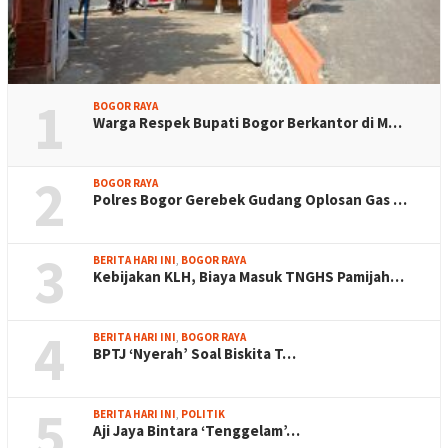
1
BOGOR RAYA
Warga Respek Bupati Bogor Berkantor di M…
2
BOGOR RAYA
Polres Bogor Gerebek Gudang Oplosan Gas …
3
BERITA HARI INI
,
BOGOR RAYA
Kebijakan KLH, Biaya Masuk TNGHS Pamijah…
4
BERITA HARI INI
,
BOGOR RAYA
BPTJ ‘Nyerah’ Soal Biskita T…
5
BERITA HARI INI
,
POLITIK
Aji Jaya Bintara ‘Tenggelam’…