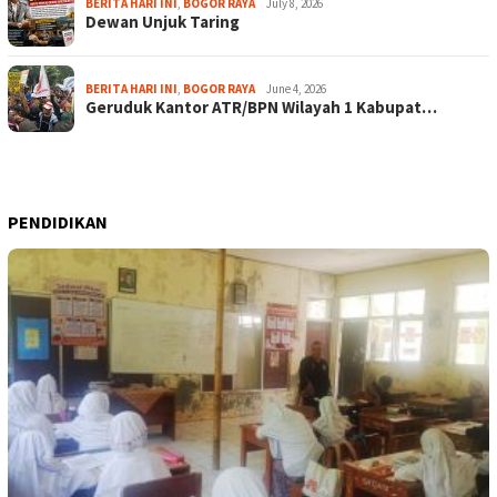
BERITA HARI INI
,
BOGOR RAYA
July 8, 2026
Dewan Unjuk Taring
BERITA HARI INI
,
BOGOR RAYA
June 4, 2026
Geruduk Kantor ATR/BPN Wilayah 1 Kabupat…
PENDIDIKAN