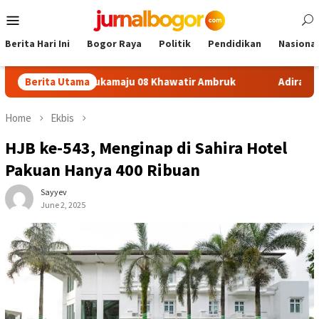
Skip
Mobile
to
Menu
content
Berita Hari Ini
Bogor Raya
Politik
Pendidikan
Nasional
on SDN Sukamaju 08 Khawatir Ambruk
Berita Utama
Adira Expo Merdek
Home
Ekbis
HJB ke-543, Menginap di Sahira Hotel
Pakuan Hanya 400 Ribuan
Sayyev
June 2, 2025